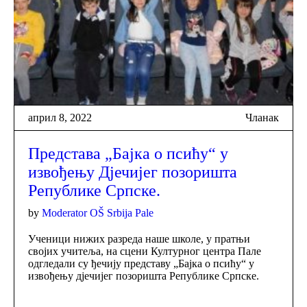
април 8, 2022
Чланак
Представа „Бајка о псићу“ у
извођењу Дјечијег позоришта
Републике Српске.
by
Moderator OŠ Srbija Pale
Ученици нижих разреда наше школе, у пратњи
својих учитеља, на сцени Културног центра Пале
одгледали су ђечију представу „Бајка о псићу“ у
извођењу дјечијег позоришта Републике Српске.