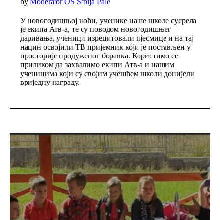
by
Moderator OŠ Srbija Pale
У новогодишњој ноћи, ученике наше школе сусрела
је екипа Атв-а, те су поводом новогодишњег
даривања, ученици изрецитовали пјесмице и на тај
нацин освојили ТВ пријемник који је постављен у
просторије продуженог боравка. Користимо се
приликом да захвалимо екипи Атв-а и нашим
ученицима који су својим учешћем школи донијели
вриједну награду.