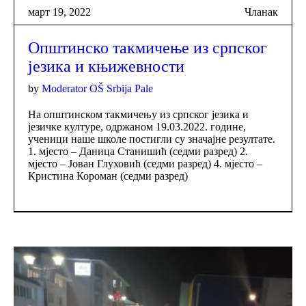
март 19, 2022
Чланак
Општинско такмичење из српског
језика и књижевности
by
Moderator OŠ Srbija Pale
На општинском такмичењу из српског језика и
језичке културе, одржаном 19.03.2022. године,
ученици наше школе постигли су значајне резултате.
1. мјесто – Даница Станишић (седми разред) 2.
мјесто – Јован Глуховић (седми разред) 4. мјесто –
Кристина Короман (седми разред)