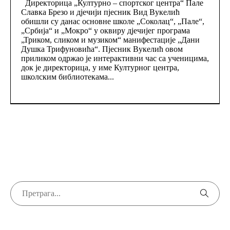
Директорица „Културно – спортског центра“ Пале
Славка Брезо и дјечији пјесник Вид Вукелић
обишли су данас основне школе „Соколац“, „Пале“,
„Србија“ и „Мокро“ у оквиру дјечијег програма
„Триком, сликом и музиком“ манифестације „Дани
Душка Трифуновића“. Пјесник Вукелић овом
приликом одржао је интерактивни час са ученицима,
док је директорица, у име Културног центра,
школским библиотекама...