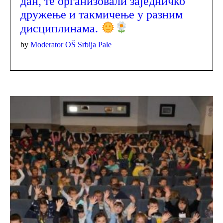
дан, те организовали заједничко
дружење и такмичење у разним
дисциплинама.
by
Moderator OŠ Srbija Pale