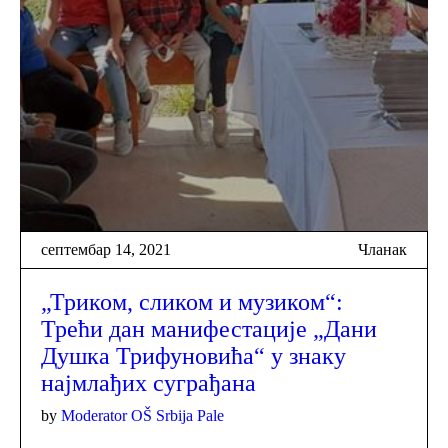
септембар 14, 2021
Чланак
„Триком, сликом и музиком“:
Трећи дан манифестације „Дани
Душка Трифуновића“ у знаку
најмлађих суграђана
by
Moderator OŠ Srbija Pale