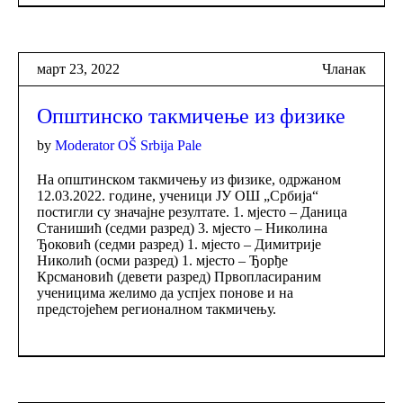
март 23, 2022
Чланак
Општинско такмичење из физике
by
Moderator OŠ Srbija Pale
На општинском такмичењу из физике, одржаном
12.03.2022. године, ученици ЈУ ОШ „Србија“
постигли су значајне резултате. 1. мјесто – Даница
Станишић (седми разред) 3. мјесто – Николина
Ђоковић (седми разред) 1. мјесто – Димитрије
Николић (осми разред) 1. мјесто – Ђорђе
Крсмановић (девети разред) Првопласираним
ученицима желимо да успјех понове и на
предстојећем регионалном такмичењу.