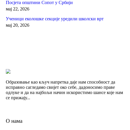
Посјета општини Сопот у Србији
мај 22, 2026
Ученици еколошке секције уредили школски врт
мај 20, 2026
Образовање као кључ напретка даје нам способност да
исправно сагледамо свијет око себе, дадоносимо праве
одлуке и да на најбољи начин искористимо шансе које нам
се прижају...
О нама