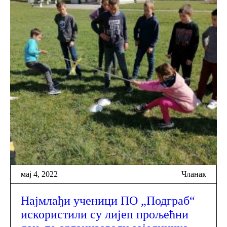
мај 4, 2022
Чланак
Најмлађи ученици ПО „Подграб“
искористили су лијеп прољећни