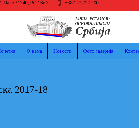
2
, Пале
71240
,
РС / БиХ
+387 57 222 200
очетна
О нама
Новости
Фото галерија
Конта
ка 2017-18