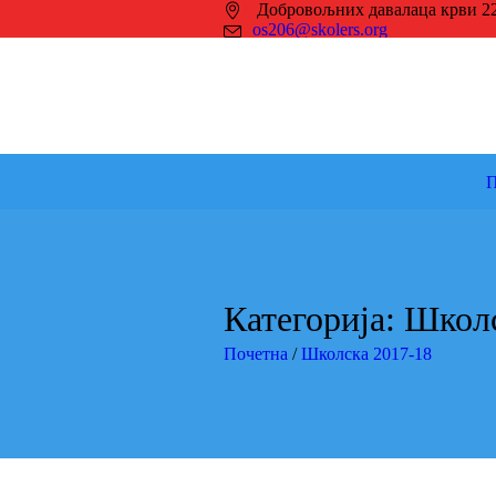
Добровољних давалаца крви 2
os206@skolers.org
П
Категорија:
Школс
Почетна
/
Школска 2017-18