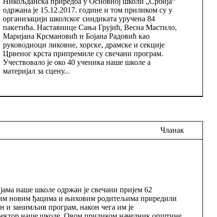
Никољданска приредба у Основној школи „Србија“
одржана је 15.12.2017. године и том приликом су у
организацији школског синдиката уручена 84
пакетића. Наставнице Сања Грујић, Весна Мастило,
Маријана Крсмановић и Бојана Радовић као
руководиоци ликовне, хорске, драмске и секције
Црвеног крста припремиле су свечани програм.
Учествовало је око 40 ученика наше школе а
материјал за сцену...
Чланак
ијама наше школе одржан је свечани пријем 62
шим новим ђацима и њиховим родитељима приредили
ан и занимљив програм, након чега им је
ектор наше школе. Овом приликом начелник општине