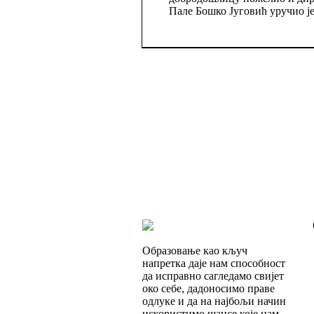
Пале Бошко Југовић уручио ј
Образовање као кључ
напретка даје нам способност
да исправно сагледамо свијет
око себе, дадоносимо праве
одлуке и да на најбољи начин
искористимо шансе које нам