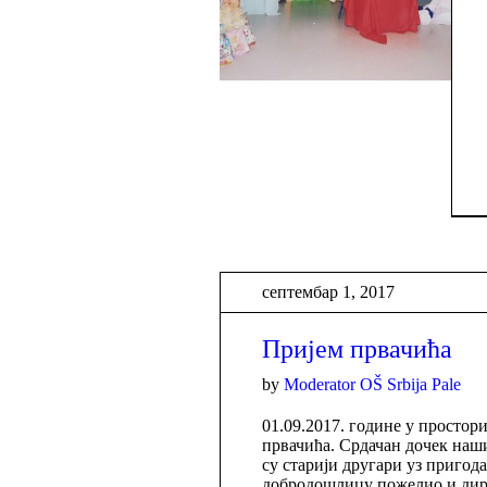
септембар 1, 2017
Пријем првачића
by
Moderator OŠ Srbija Pale
01.09.2017. године у простор
првачића. Срдачан дочек на
су старији другари уз пригод
добродошлицу пожелио и дир