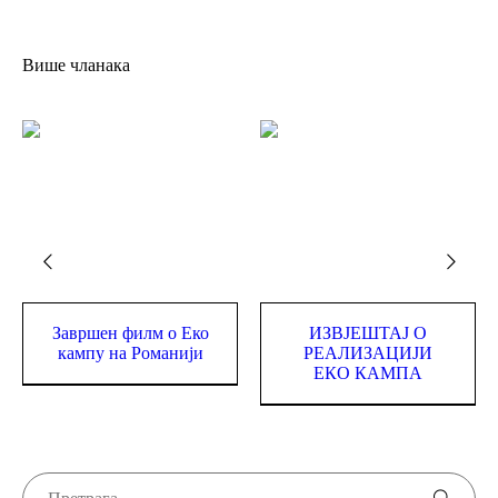
Више чланака
ИЗВЈЕШТАЈ О
17-ти рођендан наше
РЕАЛИЗАЦИЈИ
школе
ЕКО КАМПА