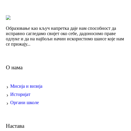
Образовање као кључ напретка даје нам способност да
исправно сагледамо свијет око себе, дадоносимо праве
одлуке и да на најбољи начин искористимо шансе које нам
се прижају...
О нама
Мисија и визија
Историјат
Органи школе
Настава