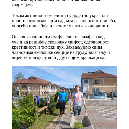
садржајем.
Током активности ученици су додатно украсили
простор школског врта садњом разноврсног цвијећа,
уносећи више боја и љепоте у школско двориште.
Овакве активности имају велики значај јер код
ученика развијају еколошку свијест, одговорност,
креативност и тимски дух. Захваљујемо свим
члановима еколошке секције на труду, залагању и
лијепом примјеру који дају својим вршњацима.