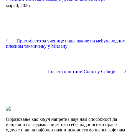
мај 20, 2026
Прво мјесто за ученице наше школе на међународном
плесном такмичењу у Милану
Посјета општини Сопот у Србији
Образовање као кључ напретка даје нам способност да
исправно сагледамо свијет око себе, дадоносимо праве
одлуке и да на најбољи начин искористимо шансе које нам