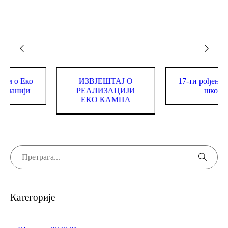
Завршен филм о Еко
ИЗВЈЕШТАЈ О
17-
кампу на Романији
РЕАЛИЗАЦИЈИ
ЕКО КАМПА
Категорије