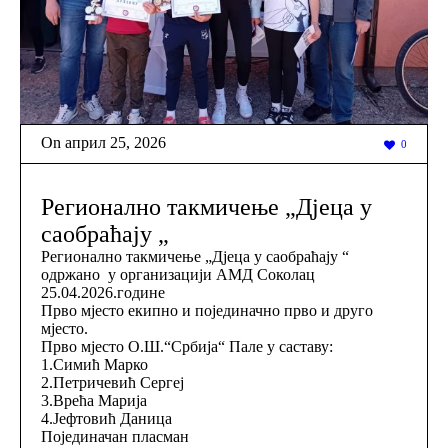
On
април 25
,
2026
0
Регионално такмичење „Дјеца у
саобраћају „
Регионално такмичење „Дјеца у саобраћају “
одржано у организацији АМД Соколац
25.04.2026.године
Прво мјесто екипно и појединачно прво и друго
мјесто.
Прво мјесто О.Ш.“Србија“ Пале у саставу:
1.Симић Марко
2.Петричевић Сергеј
3.Врећа Марија
4.Јефтовић Даница
Појединачан пласман