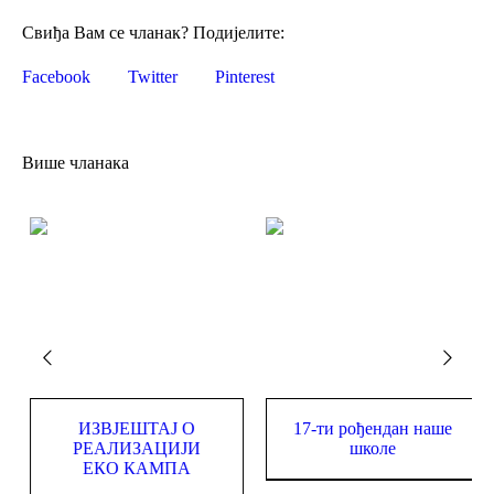
Свиђа Вам се чланак? Подијелите:
Facebook
Twitter
Pinterest
Више чланака
Завршен филм о Еко
ИЗВЈЕШТАЈ О
кампу на Романији
РЕАЛИЗАЦИЈИ
ЕКО КАМПА