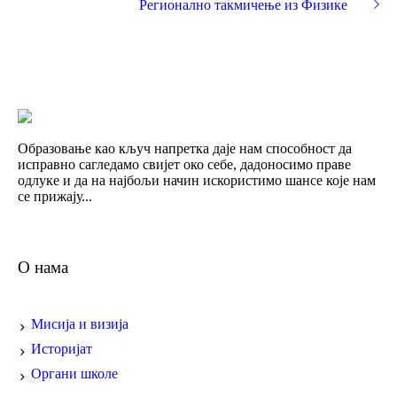
Регионално такмичење из Физике
Образовање као кључ напретка даје нам способност да
исправно сагледамо свијет око себе, дадоносимо праве
одлуке и да на најбољи начин искористимо шансе које нам
се прижају...
О нама
Мисија и визија
Историјат
Органи школе