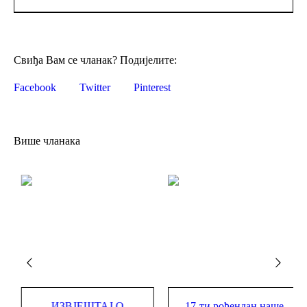
Свиђа Вам се чланак? Подијелите:
Facebook
Twitter
Pinterest
Више чланака
ен филм о Еко
ИЗВЈЕШТАЈ О
17-ти ро