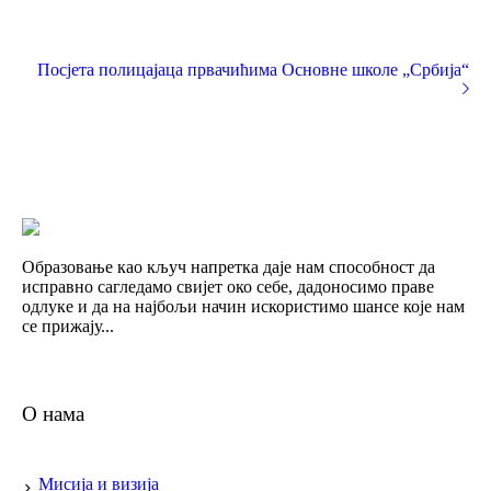
Посјета полицајаца првачићима Основне школе „Србија“
Образовање као кључ напретка даје нам способност да
исправно сагледамо свијет око себе, дадоносимо праве
одлуке и да на најбољи начин искористимо шансе које нам
се прижају...
О нама
Мисија и визија