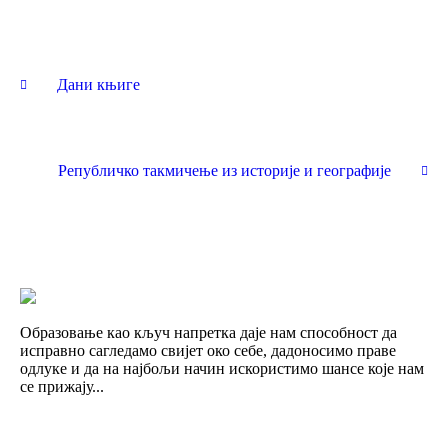
Дани књиге
Републичко такмичење из историје и географије
Образовање као кључ напретка даје нам способност да
исправно сагледамо свијет око себе, дадоносимо праве
одлуке и да на најбољи начин искористимо шансе које нам
се прижају...