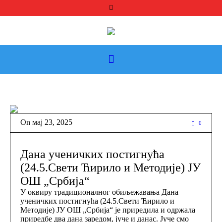
On
мај 23
,
2025
0
Дана ученичких постигнућа
(24.5.Свети Ћирило и Методије) ЈУ
ОШ „Србија“
У оквиру традиционалног обиљежавања Дана
ученичких постигнућа (24.5.Свети Ћирило и
Методије) ЈУ ОШ „Србија“ је приредила и одржала
приредбе два дана заредом, јуче и данас. Јуче смо