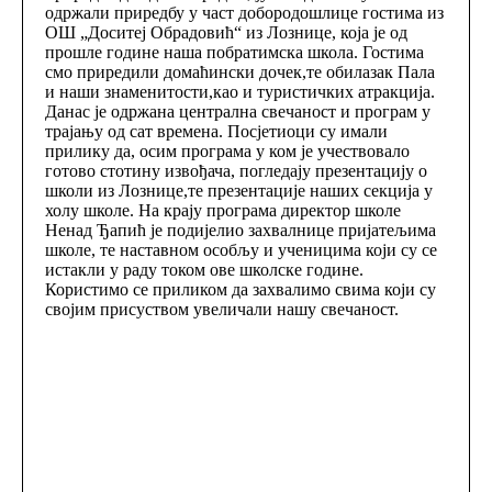
одржали приредбу у част добородошлице гостима из
ОШ „Доситеј Обрадовић“ из Лознице, која је од
прошле године наша побратимска школа. Гостима
смо приредили домаћински дочек,те обилазак Пала
и наши знаменитости,као и туристичких атракција.
Данас је одржана централна свечаност и програм у
трајању од сат времена. Посјетиоци су имали
прилику да, осим програма у ком је учествовало
готово стотину извођача, погледају презентацију о
школи из Лознице,те презентације наших секција у
холу школе. На крају програма директор школе
Ненад Ђапић је подијелио захвалнице пријатељима
школе, те наставном особљу и ученицима који су се
истакли у раду током ове школске године.
Користимо се приликом да захвалимо свима који су
својим присуством увеличали нашу свечаност.