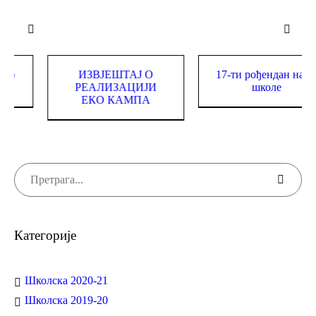
вршен филм о Еко
ИЗВЈЕШТАЈ О
17-ти
мпу на Романији
РЕАЛИЗАЦИЈИ
ЕКО КАМПА
Категорије
Школска 2020-21
Школска 2019-20