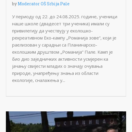
by
Moderator OŠ Srbija Pale
У периоду од 22. до 24.08.2025. године, ученици
наше школе (двадесет три ученика) имали су
привилегију да учествују у еколошко-
рекреативном Еко-кампу „Романија зове“, који је
раелизован у сарадњи са Планинарско-
еколошким друштвом „Романија“ Пале. Камп је
био дио заједничких активности усмјерен ка
јачању свијести младих о значају очувања
природе, унапређењу знања из области
екологије, сналажења у...