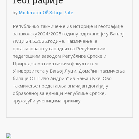
by
Moderator OŠ Srbija Pale
Републичко такмичење из историје и географије
за школску2024/2025.годину одржано је у Бањој
Луци 24.5.2025.године. Такмичење је
организовано у сарадњи са Републичким
педагошким заводом Републике Српске и
Природно математичким факултетом
Универзитета у Бањој Луци. Домаћин такмичења
била је ОШ“Иво Андрић“ из Бања Луке. Ово
такмичење представља значајан догађај у
образовној заједници Републике Српске,
пружајући ученицима прилику...