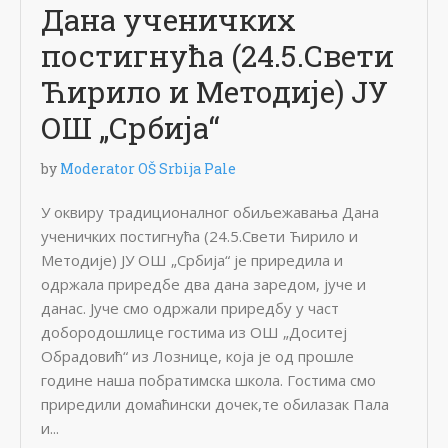
Дана ученичких
постигнућа (24.5.Свети
Ћирило и Методије) ЈУ
ОШ „Србија“
by
Moderator OŠ Srbija Pale
У оквиру традиционалног обиљежавања Дана
ученичких постигнућа (24.5.Свети Ћирило и
Методије) ЈУ ОШ „Србија“ је приредила и
одржала приредбе два дана заредом, јуче и
данас. Јуче смо одржали приредбу у част
добородошлице гостима из ОШ „Доситеј
Обрадовић“ из Лознице, која је од прошле
године наша побратимска школа. Гостима смо
приредили домаћински дочек,те обилазак Пала
и...