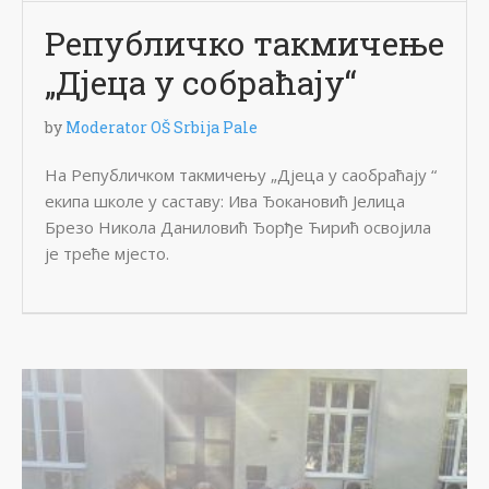
Републичко такмичење
„Дјеца у собраћају“
by
Moderator OŠ Srbija Pale
На Републичком такмичењу „Дјеца у саобраћају “
екипа школе у саставу: Ива Ђокановић Јелица
Брезо Никола Даниловић Ђорђе Ћирић освојила
је треће мјесто.