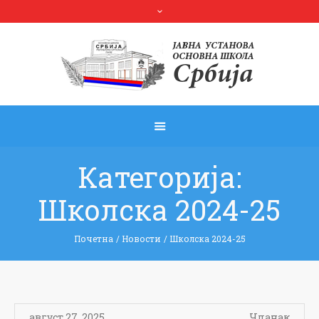
Категорија:
Школска 2024-25
Почетна
/
Новости
/
Школска 2024-25
август 27, 2025
Чланак