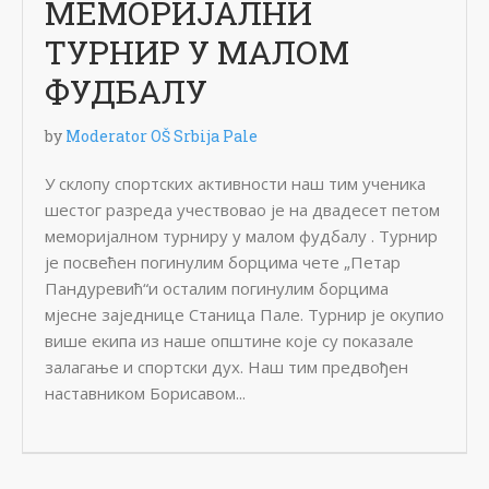
МЕМОРИЈАЛНИ
ТУРНИР У МАЛОМ
ФУДБАЛУ
by
Moderator OŠ Srbija Pale
У склопу спортских активности наш тим ученика
шестог разреда учествовао је на двадесет петом
меморијалном турниру у малом фудбалу . Турнир
је посвећен погинулим борцима чете „Петар
Пандуревић“и осталим погинулим борцима
мјесне заједнице Станица Пале. Турнир је окупио
више екипа из наше општине које су показале
залагање и спортски дух. Наш тим предвођен
наставником Борисавом...