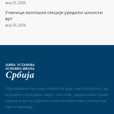
мај 22, 2026
Ученици еколошке секције уредили школски
врт
мај 20, 2026
Образовање као кључ напретка даје нам способност да
исправно сагледамо свијет око себе, дадоносимо праве
одлуке и да на најбољи начин искористимо шансе које
нам се прижају...