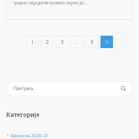
трајно свједочи колико скупо је...
1
2
3
…
5
Категорије
Школска 2020-21