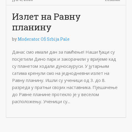
Излет на Равну
планину
by
Moderator OŠ Srbija Pale
Данас смо имали дан за памћење! Наши ђаци су
посјетили Дино парк и закорачили у вријеме кад
су планетом ходали дуносауруси. У јутарњим
сатима кренули смо на једнодневни излет на
Равну планину. Ишли су ученици од 3. до 8.
разреда у пратњи својих наставника. Пјешачење
до Равне планине протекло је у веселом
расположењу. Ученици су...