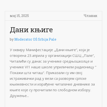
мај 15, 2025
Чланак
Дани књиге
by
Moderator OŠ Srbija Pale
У оквиру Манифестације „Дани књиге“, која је
отворена 23.априла у организацији СШЦ „Пале“,
Читалићи су данас за ученике средњошколце и
ученике VI1 наше школе уприличили радионицу “
Покажи шта читаш“. Прикaзали су им свој
истраживачки рад у вези са развојем српске
књижевности и израђене читалачке дневнике за
књиге које су прочитали по слободном избору.
Дружење...