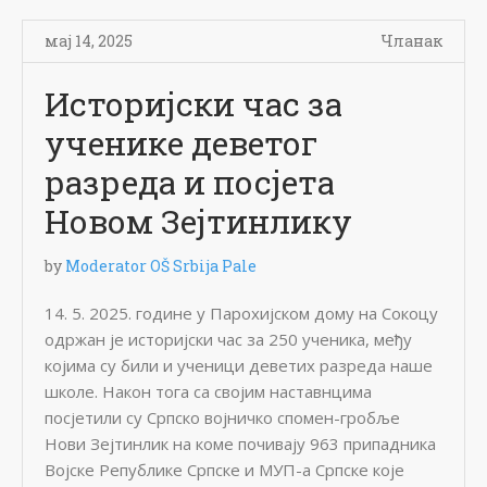
мај 14, 2025
Чланак
Историјски час за
ученике деветог
разреда и посјета
Новом Зејтинлику
by
Moderator OŠ Srbija Pale
14. 5. 2025. године у Парохијском дому на Сокоцу
одржан је историјски час за 250 ученика, међу
којима су били и ученици деветих разреда наше
школе. Након тога са својим наставнцима
посјетили су Српско војничко спомен-гробље
Нови Зејтинлик на коме почивају 963 припадника
Војске Републике Српске и МУП-а Српске које