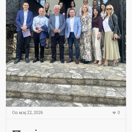
On
мај 22
,
2026
0