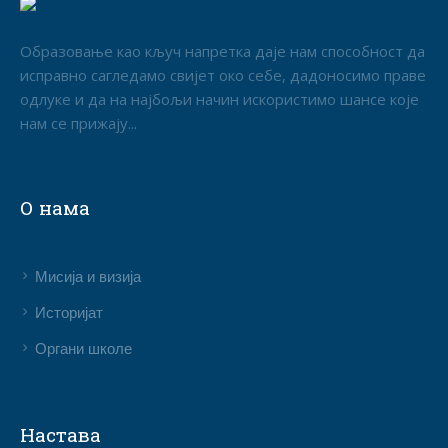
Образовање као кључ напретка даје нам способност да
исправно сагледамо свијет око себе, дадоносимо праве
одлуке и да на најбољи начин искористимо шансе које
нам се прижају...
О нама
Мисија и визија
Историјат
Органи школе
Настава