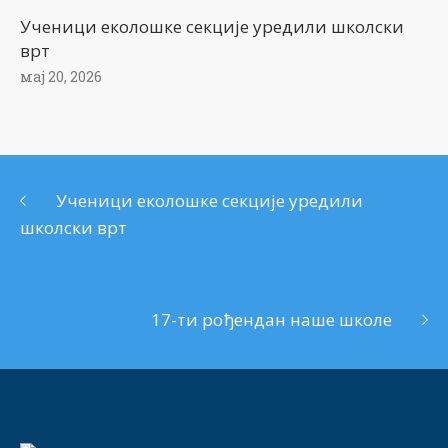
Ученици еколошке секције уредили школски
врт
мај 20, 2026
Ученици еколошке секције уредили
школски врт
17-ти рођендан наше школе