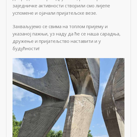
заједничке активности створили смо лијепе
успомене и ојачали пријатељске везе.
Захваљујемо се свима на топлом пријему и
указаној пажњи, уз наду да ће се наша сарадња,
дружење и пријатељство наставити и у
будућности!