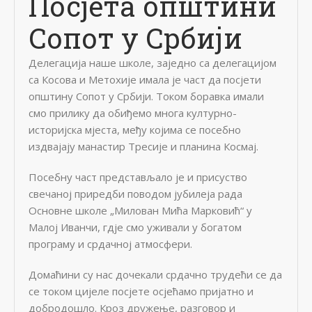
Посјета општини
Сопот у Србији
Делегација наше школе, заједно са делегацијом
са Косова и Метохије имала је част да посјети
општину Сопот у Србији. Током боравка имали
смо прилику да обиђемо многа културно-
историјска мјеста, међу којима се посебно
издвајају манастир Тресије и планина Космај.
Посебну част представљало је и присуство
свечаној приредби поводом јубилеја рада
Основне школе „Милован Мића Марковић“ у
Малој Иванчи, гдје смо уживали у богатом
програму и срдачној атмосфери.
Домаћини су нас дочекали срдачно трудећи се да
се током цијеле посјете осјећамо пријатно и
добродошло. Кроз дружење, разговор и