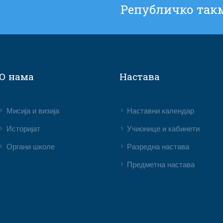
Републичко такм
О нама
Настава
Мисија и визија
Наставни календар
Историјат
Учионице и кабинети
Органи школе
Разредна настава
Предметна настава