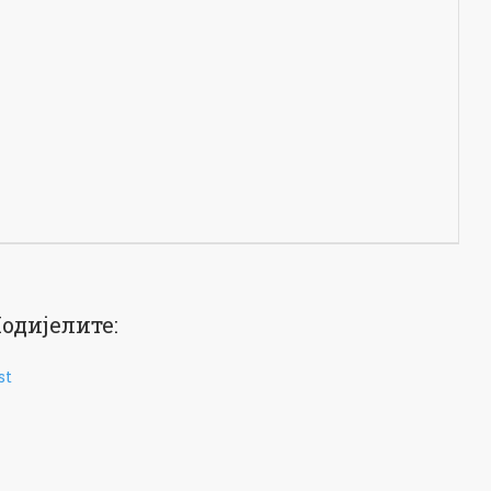
одијелите:
st