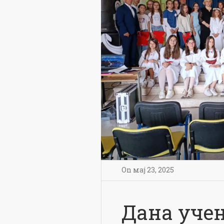
On
мај 23
,
2025
Дана уче