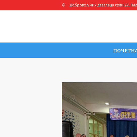
Добровољних давалаца крви 22
, Па
ПОЧЕТН