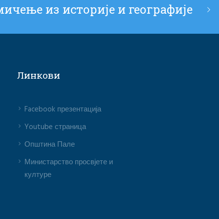
ичење из историје и географије
Линкови
Facebook презентација
Youtube страница
Општина Пале
Министарство просвјете и
културе