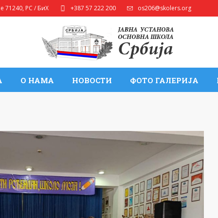
ле
71240
,
РС / БиХ
+387 57 222 200
os206@skolers.org
А
О НАМА
НОВОСТИ
ФОТО ГАЛЕРИЈА