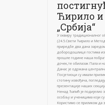
постигнућ
Ћирило и 
„Србија“
У оквиру традиционалног 
(24.5.Свети Ћирило и Метод
приредбе два дана заредом,
добородошлице гостима из 
прошле године наша побрат
дочек,те обилазак Пала и н
Данас је одржана централна
Посјетиоци су имали прилик
стотину извођача, погледај
презентације наших секција
Ненад Ђапић је подијелио 
особљу и ученицима који су
Користимо се приликом да з