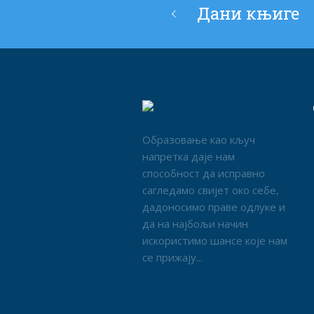
Дани књиге
Образовање као кључ
напретка даје нам
способност да исправно
сагледамо свијет око себе,
дадоносимо праве одлуке и
да на најбољи начин
искористимо шансе које нам
се прижају...