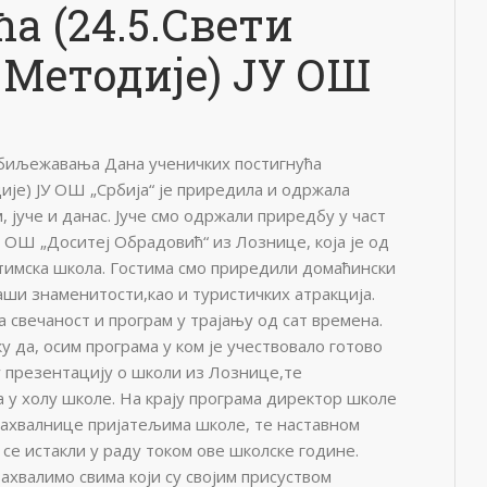
а (24.5.Свети
Методије) ЈУ ОШ
обиљежавања Дана ученичких постигнућа
ије) ЈУ ОШ „Србија“ је приредила и одржала
 јуче и данас. Јуче смо одржали приредбу у част
ОШ „Доситеј Обрадовић“ из Лознице, која је од
имска школа. Гостима смо приредили домаћински
аши знаменитости,као и туристичких атракција.
 свечаност и програм у трајању од сат времена.
у да, осим програма у ком је учествовало готово
у презентацију о школи из Лознице,те
 у холу школе. На крају програма директор школе
захвалнице пријатељима школе, те наставном
 се истакли у раду током ове школске године.
ахвалимо свима који су својим присуством