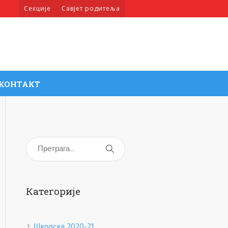
Секције
Савјет родитеља
КОНТАКТ
Категорије
Школска 2020-21