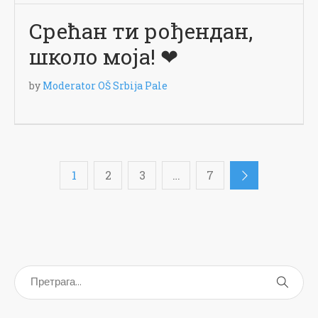
Срећан ти рођендан,
школо моја! ❤
by
Moderator OŠ Srbija Pale
1
2
3
…
7