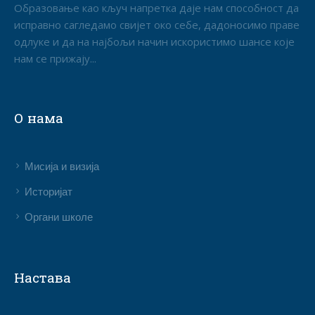
Образовање као кључ напретка даје нам способност да
исправно сагледамо свијет око себе, дадоносимо праве
одлуке и да на најбољи начин искористимо шансе које
нам се прижају...
О нама
Мисија и визија
Историјат
Органи школе
Настава