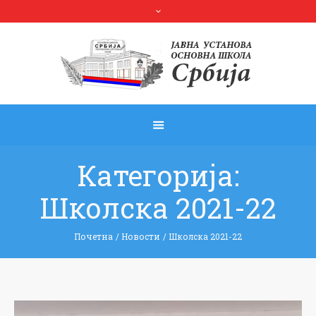
Категорија:
Школска 2021-22
Почетна
/
Новости
/
Школска 2021-22