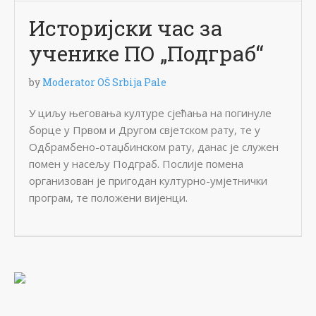
Историјски час за
ученике ПО „Подграб“
by
Moderator OŠ Srbija Pale
У циљу његовања културе сјећања на погинуле
борце у Првом и Другом свјетском рату, те у
Одбрамбено-отаџбинском рату, данас је служен
помен у насељу Подграб. Послије помена
организован је пригодан културно-умјетнички
програм, те положени вијенци.