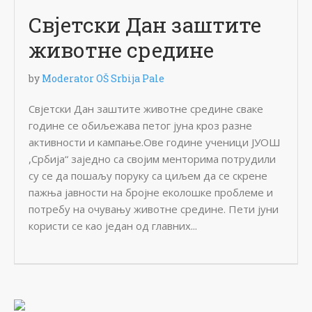
Свјетски Дан заштите
животне средине
by
Moderator OŠ Srbija Pale
Свјетски Дан заштите животне средине сваке
године се обиљежава петог јуна кроз разне
активности и кампање.Ове године ученици ЈУОШ
,Србија“ заједно са својим менторима потрудили
су се да пошаљу поруку са циљем да се скрене
пажња јавности на бројне еколошке проблеме и
потребу на очувању животне средине. Пети јуни
користи се као један од главних...