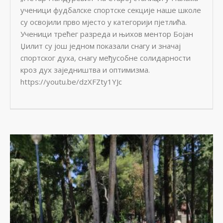
ученици фудбалске спортске секције наше школе
су освојили прво мјесто у категорији пјетлића.
Ученици трећег разреда и њихов ментор Бојан
Џилит су још једном показали снагу и значај
спортског духа, снагу међусобне солидарности
кроз дух заједништва и оптимизма.
https://youtu.be/dzXFZty1YJc