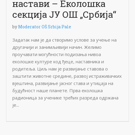
настави – Еколошка
секција ЈУ ОШ „Србија“
by
Moderator OŠ Srbija Pale
Задатак нам је да створимо услове за учење на
другачији и занимљивији начин. Желимо
проучавати могућности подизања нивоа
еколошке културе код ђеце, наставника и
родитеља. Циљ нам је развијање ставова о
заштити животне средине, развој истраживачких
вјештина, развијање јасног става и утицаја на
будућност наше планете. Прва еколошка
радионица за ученике трећих разреда одржана
је...