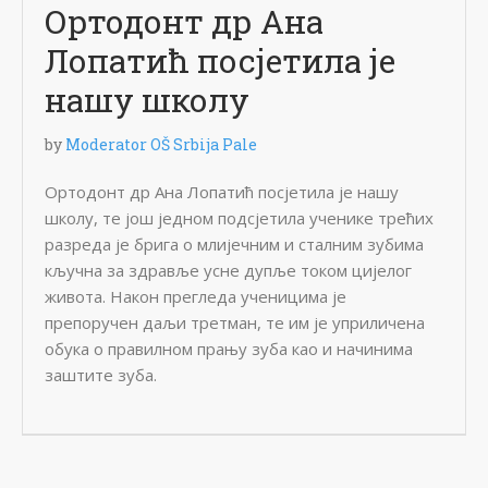
Ортодонт др Ана
Лопатић посјетила је
нашу школу
by
Moderator OŠ Srbija Pale
Ортодонт др Ана Лопатић посјетила је нашу
школу, те још једном подсјетила ученике трећих
разреда је брига о млијечним и сталним зубима
кључна за здравље усне дупље током цијелог
живота. Након прегледа ученицима је
препоручен даљи третман, те им је уприличена
обука о правилном прању зуба као и начинима
заштите зуба.