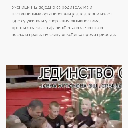
Ученици III2 заједно са родитељима и
наставницима организовали једнодневни излет
гдје су уживали у спортским активностима,
организовали акцију чишћења излетишта и
послали правилну слику опхођења према природи.