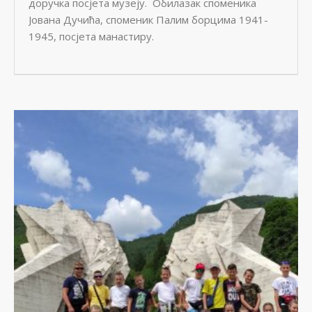
доручка посјета музеју. Обилазак споменика
Јована Дучића, споменик Палим борцима 1941-
1945, посјета манастиру.