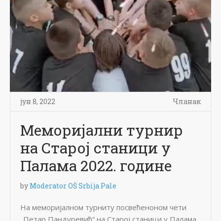
јун 8, 2022
Чланак
Меморијални турнир
на Старој станици у
Палама 2022. године
by
Moderator OŠ Srbija Pale
На меморијалном турниту посвећеноном чети
„Петар Пандуревић“ на Старој станици у Палама