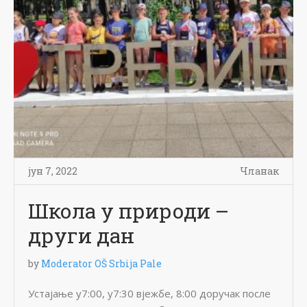
јун 7, 2022
Чланак
Школа у природи –
други дан
by
Moderator OŠ Srbija Pale
Устајање у7:00, у7:30 вјежбе, 8:00 доручак после