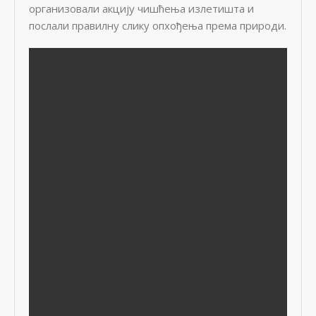
организовали акцију чишћења излетишта и
послали правилну слику опхођења према природи.