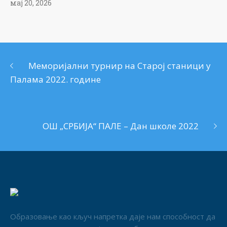
мај 20, 2026
Меморијални турнир на Старој станици у
Палама 2022. године
ОШ „СРБИЈА“ ПАЛЕ – Дан школе 2022
Образовање као кључ напретка даје нам способност да