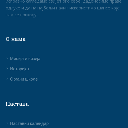
исправно сагледамо свијет око себе, дадоносимо праве
одлуке и да на најбољи начин искористимо шансе које
нам се прижају...
О нама
Мисија и визија
Историјат
Органи школе
Настава
Наставни календар