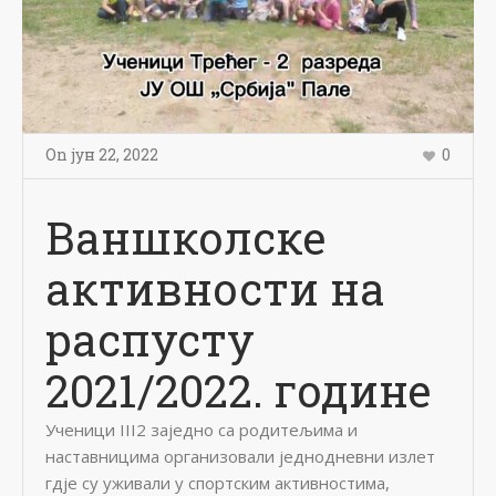
On
јун 22
,
2022
0
Ваншколске
активности на
распусту
2021/2022. године
Ученици III2 заједно са родитељима и
наставницима организовали једнодневни излет
гдје су уживали у спортским активностима,