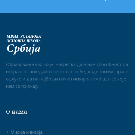
Образовање као кључ напретка даје нам способност да
исправно сагледамо свијет око себе, дадоносимо праве
одлуке и да на најбољи начин искористимо шансе које
нам се прижају...
О нама
Мисија и визија