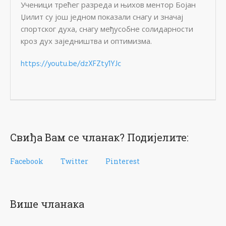
Ученици трећег разреда и њихов ментор Бојан
Џилит су још једном показали снагу и значај
спортског духа, снагу међусобне солидарности
кроз дух заједништва и оптимизма.
https://youtu.be/dzXFZty1YJc
Свиђа Вам се чланак? Подијелите:
Facebook
Twitter
Pinterest
Више чланака