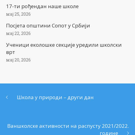
17-ти рођендан наше школе
мај 25, 2026
Посјета општини Сопот у Србији
мај 22, 2026
Ученици еколошке секције уредили школски
врт
мај 20, 2026
Школа у природи – други дан
Ваншколске активности на распусту 2021/2022.
године