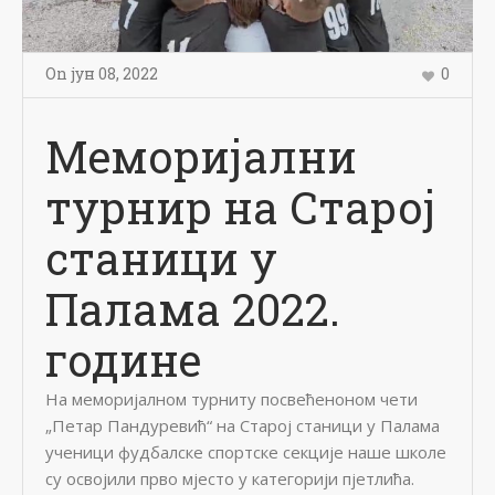
On
јун 08
,
2022
0
Меморијални
турнир на Старој
станици у
Палама 2022.
године
На меморијалном турниту посвећеноном чети
„Петар Пандуревић“ на Старој станици у Палама
ученици фудбалске спортске секције наше школе
су освојили прво мјесто у категорији пјетлића.