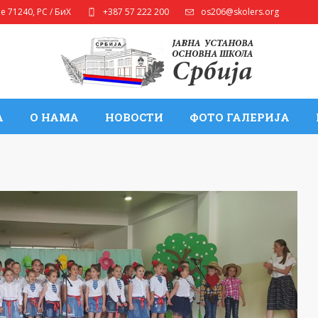
ле
71240
,
РС / БиХ
+387 57 222 200
os206@skolers.org
А
О НАМА
НОВОСТИ
ФОТО ГАЛЕРИЈА