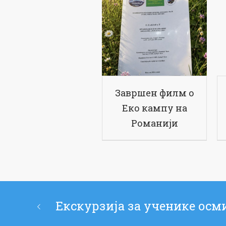
Завршен филм о
Еко кампу на
Романији
Екскурзија за ученике осми