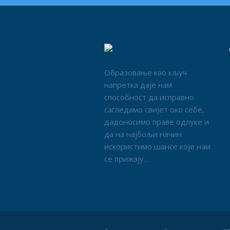
Образовање као кључ
напретка даје нам
способност да исправно
сагледамо свијет око себе,
дадоносимо праве одлуке и
да на најбољи начин
искористимо шансе које нам
се прижају...