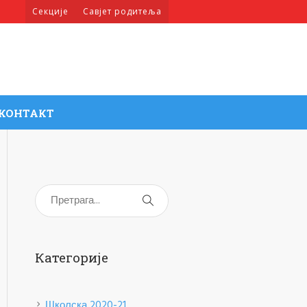
Секције
Савјет родитеља
КОНТАКТ
Категорије
Школска 2020-21