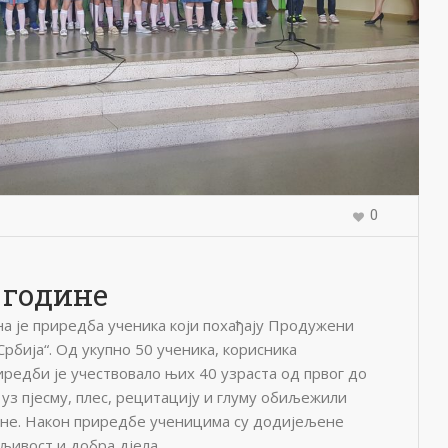
0
 године
на је приредба ученика који похађају Продужени
Србија“. Од укупно 50 ученика, корисника
редби је учествовало њих 40 узраста од првог до
 уз пјесму, плес, рецитацију и глуму обиљежили
дине. Након приредбе ученицима су додијељене
љивост и добра дјела.