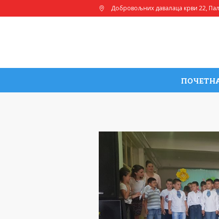
Добровољних давалаца крви 22
, Па
ПОЧЕТН