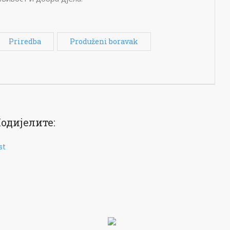
Priredba
Produženi boravak
одијелите:
st