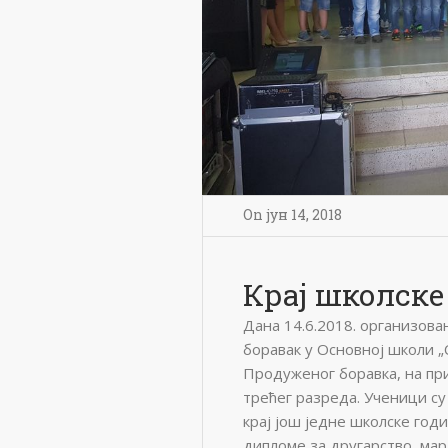
On
јун 14
,
2018
Крај школске
Дана 14.6.2018. организова
боравак у Основној школи „
Продуженог боравка, на при
трећег разреда. Ученици су
крај још једне школске го
дипломе за другарство, мар