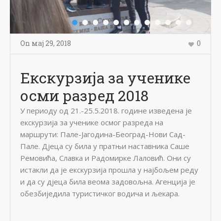
On
мај 29
,
2018
0
Екскурзија за ученике
осми разред 2018
У периоду од 21.-25.5.2018. године изведена је
екскурзија за ученике осмог разреда на
маршрути: Пале-Јагодина-Београд-Нови Сад-
Пале. Дјеца су била у пратњи наставника Саше
Ремовића, Славка и Радомирке Лаловић. Они су
истакли да је екскурзија прошла у најбољем реду
и да су дјеца била веома задовољна. Агенција је
обезбиједила туристичког водича и љекара.