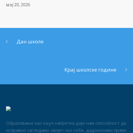
мај 20, 2026
Дан школе
Крај школске године
Образовање као кључ напретка даје нам способност да
исправно сагледамо свијет око себе, дадоносимо праве