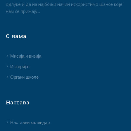
одлуке и да на најбољи начин искористимо шансе које
нам се прижају...
О нама
Мисија и визија
Историјат
Органи школе
Настава
Наставни календар