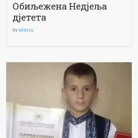
Обиљежена Недјеља
дјетета
by
admin