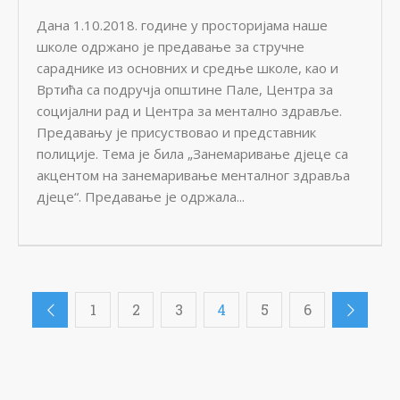
Дана 1.10.2018. године у просторијама наше
школе одржано је предавање за стручне
сараднике из основних и средње школе, као и
Вртића са подручја општине Пале, Центра за
социјални рад и Центра за ментално здравље.
Предавању је присуствовао и представник
полиције. Тема је била „Занемаривање дјеце са
акцентом на занемаривање менталног здравља
дјеце“. Предавање је одржала...
1
2
3
4
5
6