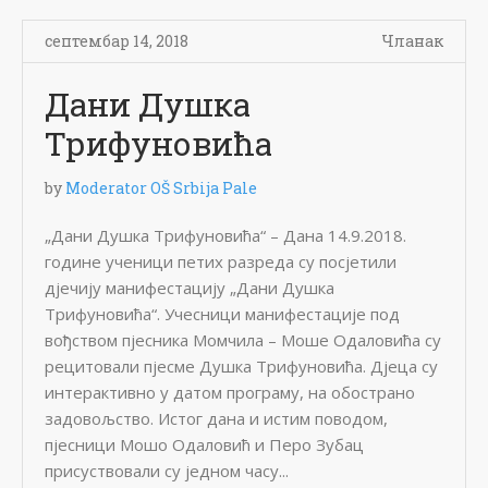
септембар 14, 2018
Чланак
Дани Душка
Трифуновића
by
Moderator OŠ Srbija Pale
„Дани Душка Трифуновића“ – Дана 14.9.2018.
године ученици петих разреда су посјетили
дјечију манифестацију „Дани Душка
Трифуновића“. Учесници манифестације под
вођством пјесника Момчила – Моше Одаловића су
рецитовали пјесме Душка Трифуновића. Дјеца су
интерактивно у датом програму, на обострано
задовољство. Истог дана и истим поводом,
пјесници Мошо Одаловић и Перо Зубац
присуствовали су једном часу...