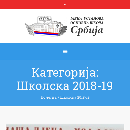
Категорија:
Школска 2018-19
Почетна
/
Школска 2018-19