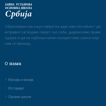
Образовање као кључ напретка даје нам способност да
исправно сагледамо свијет око себе, дадоносимо праве
одлуке и да на најбољи начин искористимо шансе које
нам се прижају...
О нама
Мисија и визија
Историјат
Органи школе