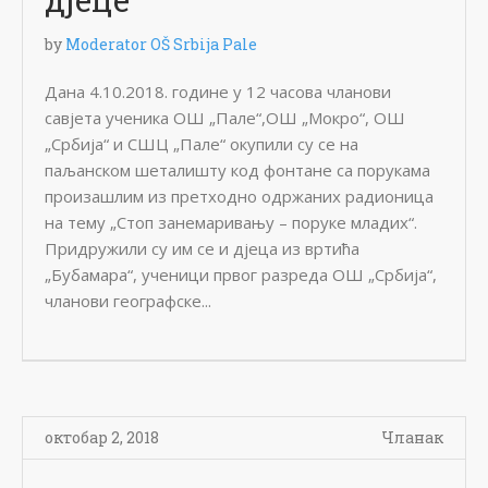
by
Moderator OŠ Srbija Pale
Дана 4.10.2018. године у 12 часова чланови
савјета ученика ОШ „Пале“,ОШ „Мокро“, ОШ
„Србија“ и СШЦ „Пале“ окупили су се на
паљанском шеталишту код фонтане са порукама
произашлим из претходно одржаних радионица
на тему „Стоп занемаривању – поруке младих“.
Придружили су им се и дјеца из вртића
„Бубамара“, ученици првог разреда ОШ „Србија“,
чланови географске...
октобар 2, 2018
Чланак