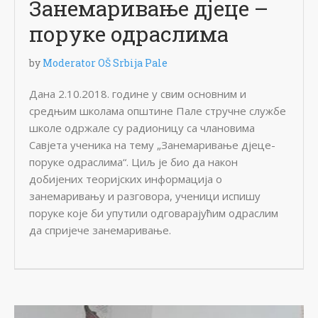
Занемаривање дјеце –
поруке одраслима
by
Moderator OŠ Srbija Pale
Дана 2.10.2018. године у свим основним и
средњим школама општине Пале стручне службе
школе одржале су радионицу са члановима
Савјета ученика на тему „Занемаривање дјеце-
поруке одраслима“. Циљ је био да након
добијених теоријских информација о
занемаривању и разговора, ученици испишу
поруке које би упутили одговарајућим одраслим
да спријече занемаривање.