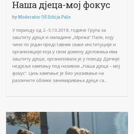
Наша дјеца-мој фокус
by
Moderator OŠ Srbija Pale
У периоду од 2.-5.10.2018. године Група за
заштиту дјеце и омладине „Мрежа“ Пале, коју
чине по један представник сваке институције и
организације која у свом домену дјеловања има
заштиту дјеце, организовала је у поводу Дјечије
недјеље кампању под називом „Наша дјеца – мој
фокус“. Циљ кампање је био указивање на
различите облике занемаривања дјеце са...