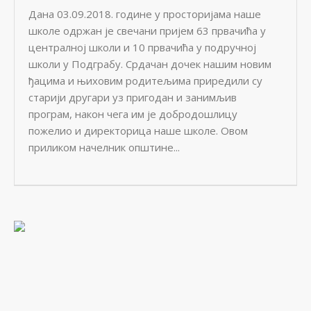
Дана 03.09.2018. године у просторијама наше
школе одржан је свечани пријем 63 првачића у
централној школи и 10 првачића у подручној
школи у Подграбу. Срдачан дочек нашим новим
ђацима и њиховим родитељима приредили су
старији другари уз пригодан и занимљив
програм, након чега им је добродошлицу
пожелио и директорица наше школе. Овом
приликом начелник општине...