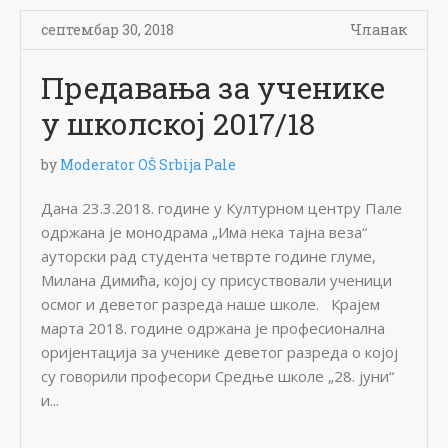
септембар 30, 2018
Чланак
Предавања за ученике
у школској 2017/18
by
Moderator OŠ Srbija Pale
Дана 23.3.2018. године у Културном центру Пале
одржана је монодрама „Има нека тајна веза“
ауторски рад студента четврте године глуме,
Милана Димића, којој су присуствовали ученици
осмог и деветог разреда наше школе. Крајем
марта 2018. године одржана је професионална
оријентација за ученике деветог разреда о којој
су говорили професори Средње школе „28. јуни“
и...