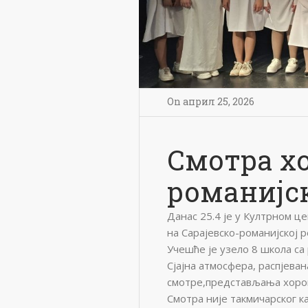
On
април 25
,
2026
Смотра хо
романијск
Данас 25.4 је у Култрном ц
на Сарајевско-романијској р
Учешће је узело 8 школа са 
Сјајна атмосфера, распјеван
смотре,представљања хоров
Смотра није такмичарског 