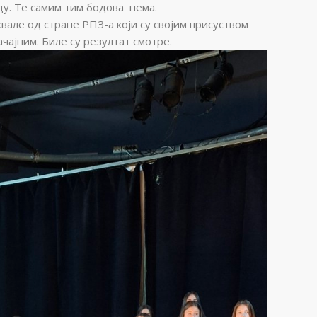
ду. Те самим тим бодова нема.
вале од стране РПЗ-а који су својим присуством
ачајним. Биле су резултат смотре.