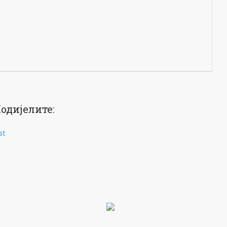
одијелите:
st