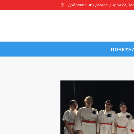
Добровољних давалаца крви 22
, Па
ПОЧЕТН