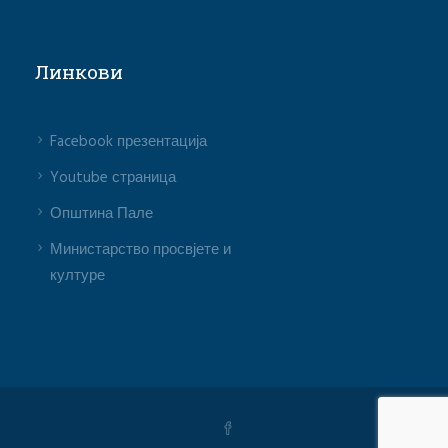
Линкови
Facebook презентација
Youtube страница
Општина Пале
Министарство просвјете и
културе