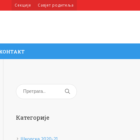
Секције
Савјет родитеља
КОНТАКТ
Категорије
Школска 2020-21