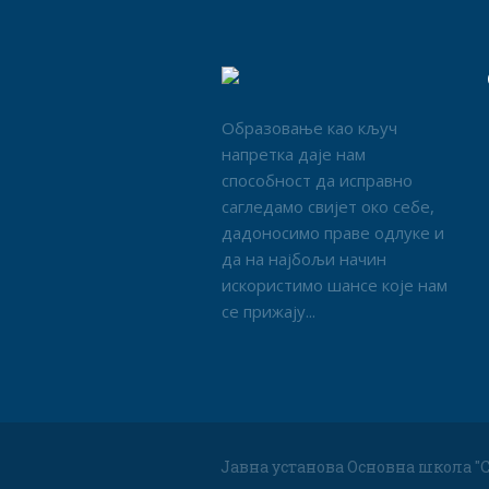
Образовање као кључ
напретка даје нам
способност да исправно
сагледамо свијет око себе,
дадоносимо праве одлуке и
да на најбољи начин
искористимо шансе које нам
се прижају...
Јавна установа Основна школа "С