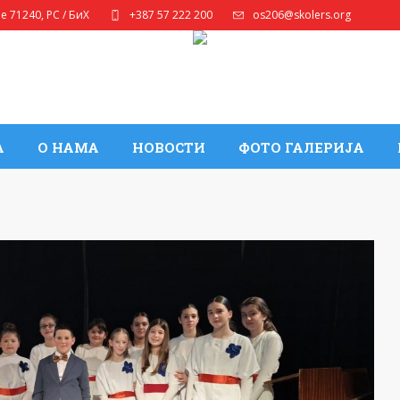
ле
71240
,
РС / БиХ
+387 57 222 200
os206@skolers.org
А
О НАМА
НОВОСТИ
ФОТО ГАЛЕРИЈА