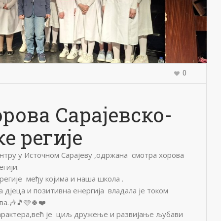
0
рова Сарајевско-
е регије
ентру у Источном Сарајеву ,одржана смотра хорова
егији.
регије међу којима и наша школа .
а д‌јеца и позитивна енергија владала је током
а.🎶🎵🩵🍀❤️
карактера,већ је циљ дружење и развијање љубави