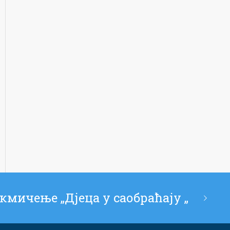
кмичење „Дјеца у саобраћају „