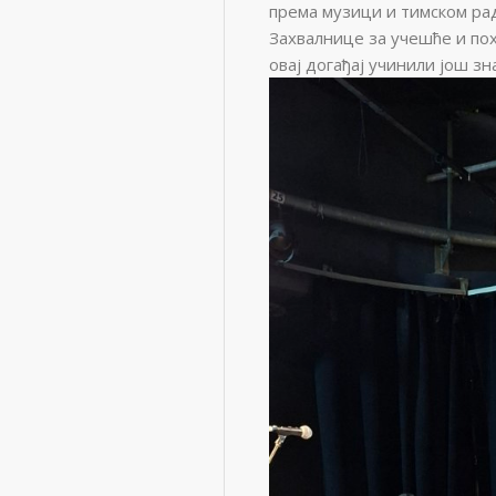
према музици и тимском ра
Захвалнице за учешће и пох
овај догађај учинили још зн