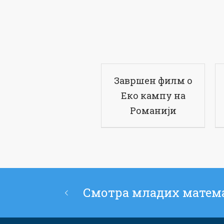
Завршен филм о
Еко кампу на
Романији
Смотра младих матем