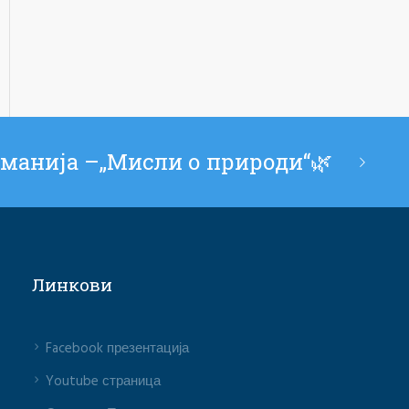
манија –„Мисли о природи“🌿
Линкови
Facebook презентација
Youtube страница