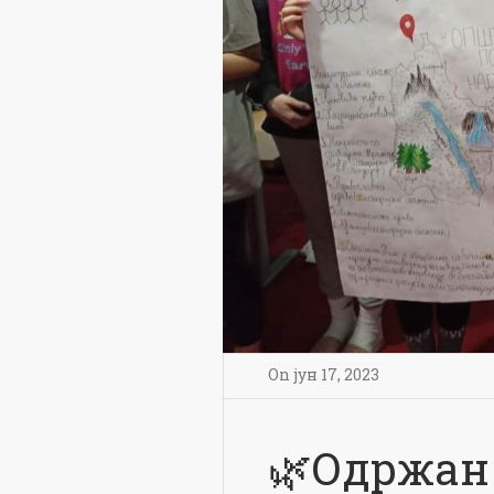
On
јун 17
,
2023
🌿Одржан 