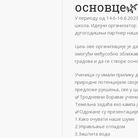
основце
У периоду од 14.6-16.6.202
школа. Идејни организатор 
дугогодишњи партнер наше
Циљ ове организације је да
омогући међусобно зближав
градова и да се створе ос
Ученици су имали прилику д
природне потенцијале своје
предложе рјешења, све у ц
🌿Тродневни боравак ученик
Темељна задаћа еко кампа 
🌿Одржане су презентације
1.Како очувати наше шуме
2.Управљање отпадом
3.Заштита вода