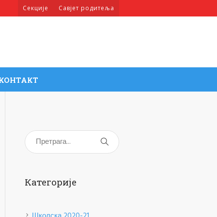
Секције
Савјет родитеља
КОНТАКТ
Категорије
Школска 2020-21