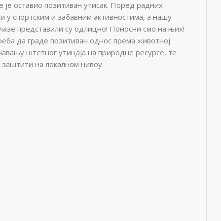
е је оставио позитиван утисак. Поред радних
и у спортским и забавним активностима, а нашу
лазе представили су одлицно! Поносни смо на њих!
реба да граде позитиван однос према животној
ечавању штетног утицаја на природне ресурсе, те
 заштити на локалном нивоу.