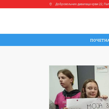
Добровољних давалаца крви 22
, Па
ПОЧЕТН