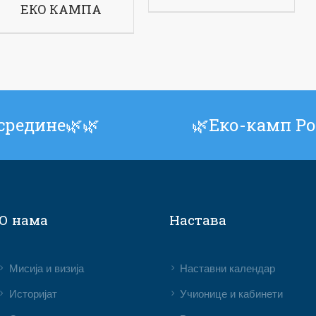
ЕКО КАМПА
средине🌿🌿
🌿Еко-камп Ро
О нама
Настава
Мисија и визија
Наставни календар
Историјат
Учионице и кабинети