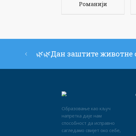
Романији
🌿🌿Дан заштите животне 
Образовање као кључ
напретка даје нам
способност да исправно
сагледамо свијет око себе,