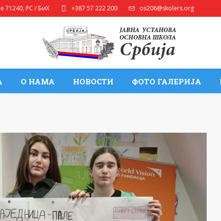
ле
71240
,
РС / БиХ
+387 57 222 200
os206@skolers.org
А
О НАМА
НОВОСТИ
ФОТО ГАЛЕРИЈА