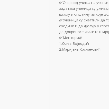
🌿Овај вид учења на ученик
задатака ученици су уживал
школу и општину из које до
🌿Ученици су схватили да т
средини и да дјелују у спр
да доприносе квалитетнијој
🌿Ментори🌿
1.Соња Војводић
2.Маријана Крсмановић