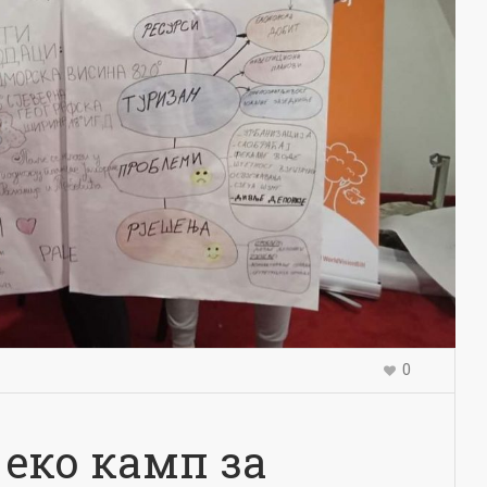
0
еко камп за