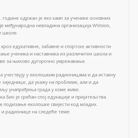

3. године одржан је еко камп за ученике основних
је међународна невладина организација WVision,
 школе.
 кроз едукативне, забавне и спортске активности
ање ученика и наставника из различитих школа и
нове за њихово дугорочно умрежавање.
а учествују у еколошким радионицама и да истакну
 заједнице, да укажу на проблеме, али и да
иљу унапређења града у коме живе.
а био је срећан спој едукације и пријатељства.
је подизање еколошке свијести код младих.
 и радионице на следеће теме: