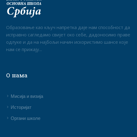
Образовање као кључ напретка даје нам способност да
исправно сагледамо свијет око себе, дадоносимо праве
одлуке и да на најбољи начин искористимо шансе које
нам се прижају...
О нама
Мисија и визија
Историјат
Органи школе