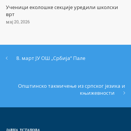
Ученици еколошке секције уредили школски
врт
мај 20, 2026
8. март ЈУ ОШ „Србија“ Пале
Општинско такмичење из српског језика и
књижевности