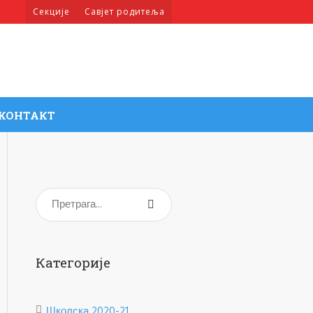
Секције
Савјет родитеља
КОНТАКТ
Категорије
Школска 2020-21