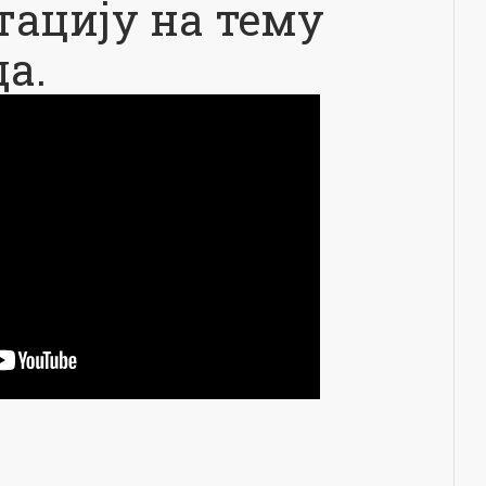
тацију на тему
а.