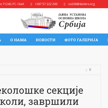
ле
71240
,
РС / БиХ
+387 57 222 200
os206@skolers.org
А
О НАМА
НОВОСТИ
ФОТО ГАЛЕРИЈА
0
еколошке секције
школи, завршили