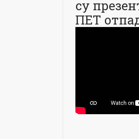
су презен
ПЕТ отпад