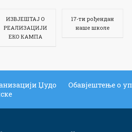
ИЗВЈЕШТАЈ О
17-ти рођендан
РЕАЛИЗАЦИЈИ
наше школе
ЕКО КАМПА
ганизацији Џудо
Обавјештење о уп
пске