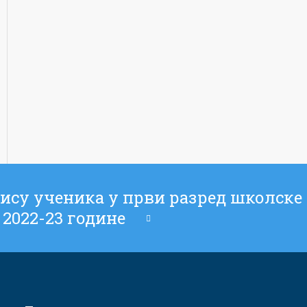
ису ученика у први разред школске
2022-23 године