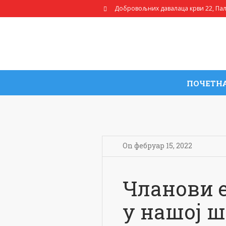
Добровољних давалаца крви 22
, Па
ПОЧЕТН
On
фебруар 15
,
2022
Чланови 
у нашој 