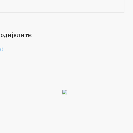
одијелите:
st