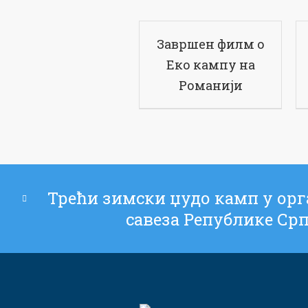
Завршен филм о
Еко кампу на
Романији
Трећи зимски џудо камп у ор
савеза Републике Ср