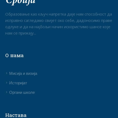
Образовање као кључ напретка даје нам способност да
исправно сагледамо свијет око себе, дадоносимо праве
одлуке и да на најбољи начин искористимо шансе које
нам се прижају...
О нама
Мисија и визија
Историјат
Органи школе
Настава