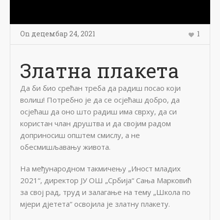
On
децембар 24
,
2021
1
Златна плакета
Да би био срећан треба да радиш посао који
волиш! Потребно је да се осјећаш добро, да
осјећаш да оно што радиш има сврху, да си
користан члан друштва и да својим радом
доприносиш општем смислу, а не
обесмишљавању живота.
На међународном такмичењу „Иност младих
2021“, директор ЈУ ОШ „Србија“ Сања Марковић
за свој рад, труд и залагање на тему „Школа по
мјери дјетета“ освојила је златну плакету.