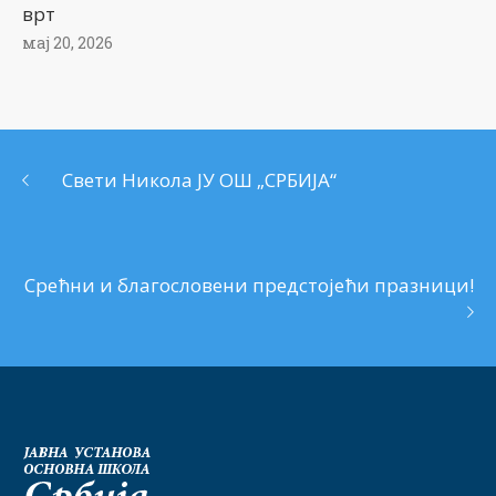
врт
мај 20, 2026
Свети Никола ЈУ ОШ „СРБИЈА“
Срећни и благословени предстојећи празници!