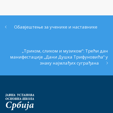
Обавјештење за ученике и наставнике
„Триком, сликом и музиком“: Трећи дан
манифестације „Дани Душка Трифуновића“ у
знаку најмлађих суграђана