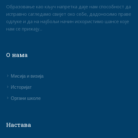
Образовање као кључ напретка даје нам способност да
исправно сагледамо свијет око себе, дадоносимо праве
одлуке и да на најбољи начин искористимо шансе које
нам се прижају...
О нама
Мисија и визија
Историјат
Органи школе
Настава