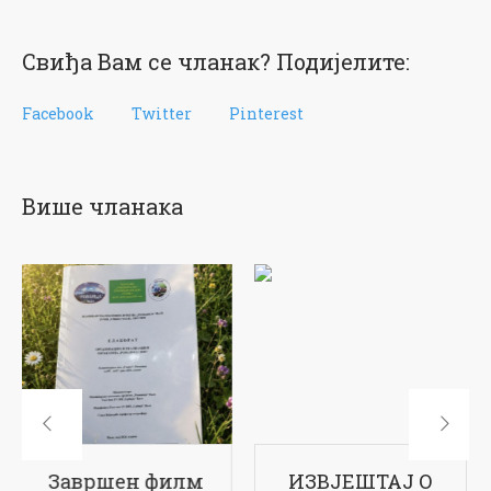
Свиђа Вам се чланак? Подијелите:
Facebook
Twitter
Pinterest
Више чланака
ИЗВЈЕШТАЈ О
17-ти рођендан