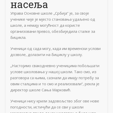
насеља
Управа Основне школе „Србија“ је, за своје
ученике чије је мјесто становања удаљено од
школе, а немају могућност да користе
организовани превоз, обезбиједила сталке за
бицикла.
Ученици од сада могу, када им временски услови
дозволе, долазити на бициклу у школу.
„Настојимо свакодневно ученицима побољшати
услове школовања у нашој школи. Тако смо, из
разговора са њима, сазнали да имају потребу за
овим сталцима и то смо и реализовали“, рекла је
директор школе Сања Марковић.
Ученици нису крили задовољство због ове нове
погодности, истичући да се сви у школи
максимално труде да им школовање буде што