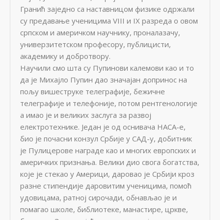
Гранић заједно са наставницом физике одржали
су предавање ученицима VIII и IX разреда о овом
српском и америчком научнику, проналазачу,
универзитетском професору, публицисти,
академику и добротвору.
Научили смо шта су Пупинови калемови као и то
да је Михајло Пупин дао значајан допринос на
пољу вишеструке телеграфије, бежичне
телеграфије и телефоније, потом рентгенологије
а имао је и великих заслуга за развој
електротехнике. Један је од оснивача НАСА-е,
био је почасни конзул Србије у САД-у, добитник
је Пулицерове награде као и многих европских и
америчких признања. Велики дио свога богатства,
које је стекао у Америци, даровао је Србији кроз
разне стипендије даровитим ученицима, помоћ
удовицама, ратној сирочади, обнављао је и
помагао школе, библиотеке, манастире, цркве,