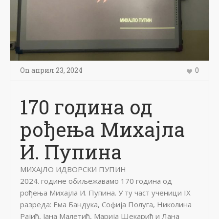
On
април 23
,
2024
0
170 година од
рођења Михајла
И. Пупина
МИХАЈЛО ИДВОРСКИ ПУПИН
2024. године обиљежавамо 170 година од
рођења Михајла И. Пупина. У ту част ученици IX
разреда: Ема Бандука, Софија Полуга, Николина
Рајић, Јана Малетић, Марија Шекарић и Лана