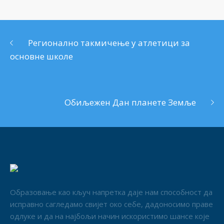
Регионално такмичење у атлетици за
основне школе
Oбиљежен Дан планете Земље
Образовање као кључ напретка даје нам способност да
исправно сагледамо свијет око себе, дадоносимо праве
одлуке и да на најбољи начин искористимо шансе које