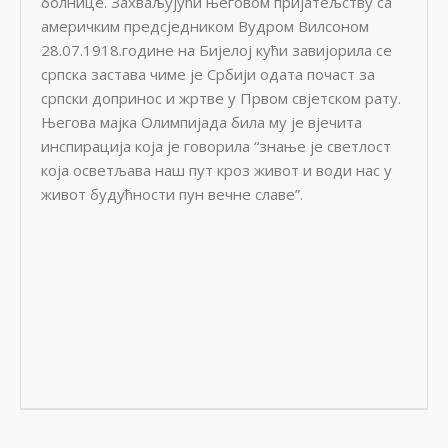
болнице. Захваљујући његовом пријатељству са
америчким предсједником Вудром Вилсоном
28.07.1918.године на Бијелој кући завијорила се
српска застава чиме је Србији одата почаст за
српски допринос и жртве у Првом свјетском рату.
Његова мајка Олимпијада била му је вјечита
инспирација која је говорила “знање је светлост
која осветљава наш пут кроз живот и води нас у
живот будућности пун вечне славе”.