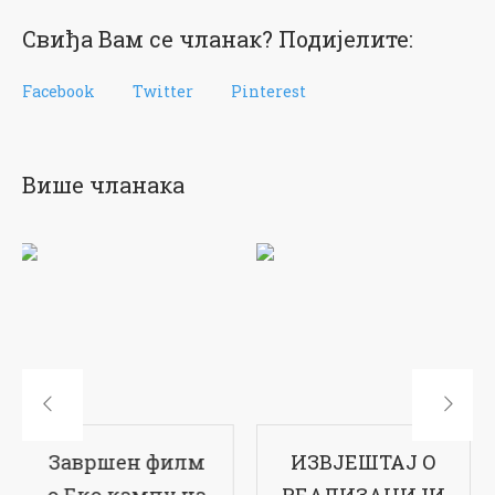
Свиђа Вам се чланак? Подијелите:
Facebook
Twitter
Pinterest
Више чланака
ИЗВЈЕШТАЈ О
17-ти рођендан
РЕАЛИЗАЦИЈИ
наше школе