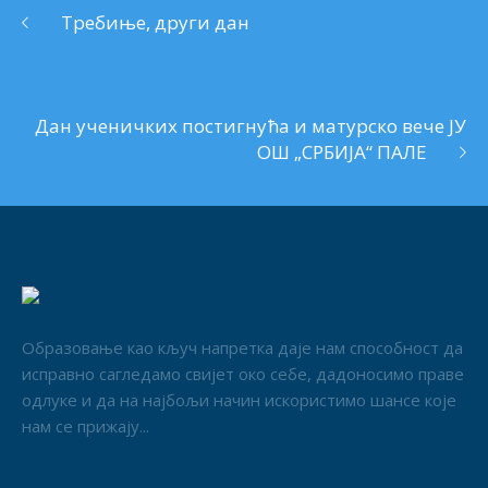
Требиње, други дан
Дан ученичких постигнућа и матурско вече ЈУ
ОШ „СРБИЈА“ ПАЛЕ
Образовање као кључ напретка даје нам способност да
исправно сагледамо свијет око себе, дадоносимо праве
одлуке и да на најбољи начин искористимо шансе које
нам се прижају...