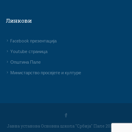
Линкови
Facebook презентација
Youtube страница
Општина Пале
Министарство просвјете и културе
Јавна установа Основна школа "Србија" Пале 2019 / Сва