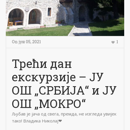
On
јун 05
,
2021
1
Трећи дан
екскурзије – ЈУ
ОШ „СРБИЈА“ и ЈУ
ОШ „МОКРО“
Љубав је јача од свега, премда, не изгледа увијек
тако! Владика Николај❤