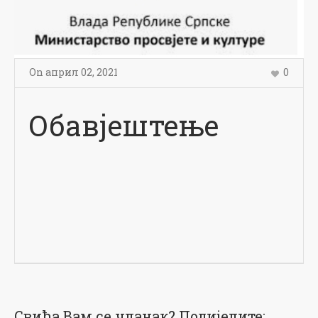
On
април 02
,
2021
0
Обавјештење
Свиђа Вам се чланак? Подијелите: