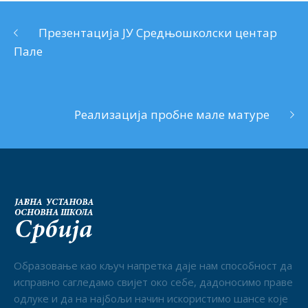
Презентација ЈУ Средњошколски центар
Пале
Реализација пробне мале матуре
Образовање као кључ напретка даје нам способност да
исправно сагледамо свијет око себе, дадоносимо праве
одлуке и да на најбољи начин искористимо шансе које