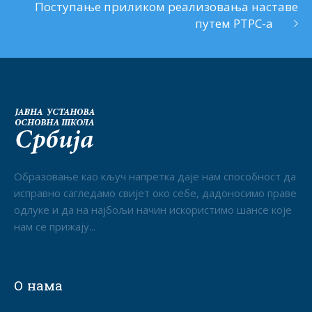
Поступање приликом реализовања наставе
путем РТРС-а
Образовање као кључ напретка даје нам способност да
исправно сагледамо свијет око себе, дадоносимо праве
одлуке и да на најбољи начин искористимо шансе које
нам се прижају...
О нама