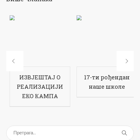
ршен филм
ИЗВЈЕШТАЈ О
17-ти
ко кампу на
РЕАЛИЗАЦИЈИ
наш
оманији
ЕКО КАМПА