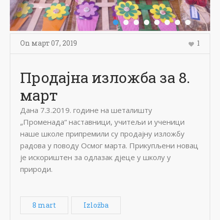
On
март 07
,
2019
1
Продајна изложба за 8.
март
Дана 7.3.2019. године на шеталишту
„Променада“ наставници, учитељи и ученици
наше школе припремили су продајну изложбу
радова у поводу Осмог марта. Прикупљени новац
је искориштен за одлазак дјеце у школу у
природи.
8 mart
Izložba