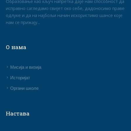
Образовање као кључ напретка даје нам способност да
исправно сагледамо свијет око себе, дадоносимо праве
одлуке и да на најбољи начин искористимо шансе које
нам се прижају...
О нама
Мисија и визија
Историјат
Органи школе
Настава