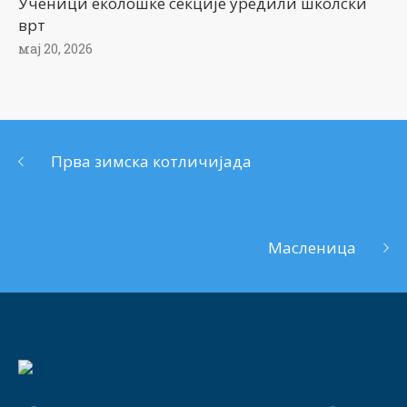
Ученици еколошке секције уредили школски
врт
мај 20, 2026
Прва зимска котличијада
Масленица