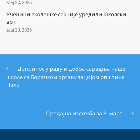
мај 22, 2026
Ученици еколошке секције уредили школски
врт
мај 20, 2026
Допринос у раду и добра сарадња наше
школе са Борачком организацијом општине
Пале
Продајна изложба за 8. март