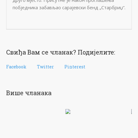
друго мјесто. Присутне је након проглашења
побједника забављао сарајевски бенд „Старбриџ“.
Свиђа Вам се чланак? Подијелите:
Facebook
Twitter
Pinterest
Више чланака