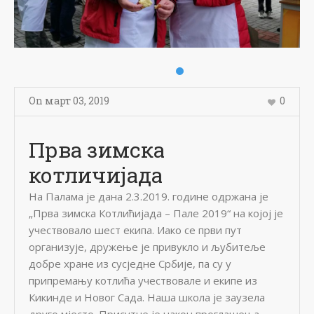
On
март 03
,
2019
0
Прва зимска
котличијада
На Палама је дана 2.3.2019. године одржана је
„Прва зимска Котлићијада – Пале 2019“ на којој је
учествовало шест екипа. Иако се први пут
организује, дружење је привукло и љубитеље
добре хране из сусједне Србије, па су у
припремању котлића учествовале и екипе из
Кикинде и Новог Сада. Наша школа је заузела