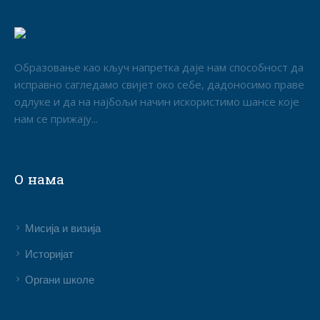
Образовање као кључ напретка даје нам способност да
исправно сагледамо свијет око себе, дадоносимо праве
одлуке и да на најбољи начин искористимо шансе које
нам се прижају...
О нама
Мисија и визија
Историјат
Органи школе