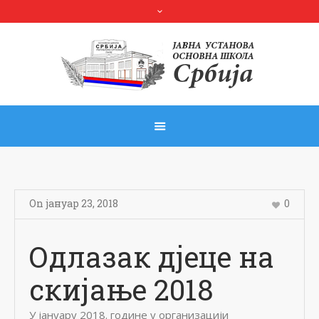
On
јануар 23
,
2018
0
Одлазак дјеце на
скијање 2018
У јануару 2018. године у организацији