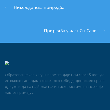
Никољданска приредба
Приредба у част Св. Саве
Образовање као кључ напретка даје нам способност да
исправно сагледамо свијет око себе, дадоносимо праве
одлуке и да на најбољи начин искористимо шансе које
нам се прижају...