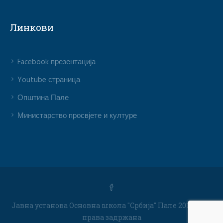
Линкови
Facebook презентација
Youtube страница
Општина Пале
Министарство просвјете и културе
Јавна установа Основна школа "Србија" Пале 2019 / Сва
права задржана