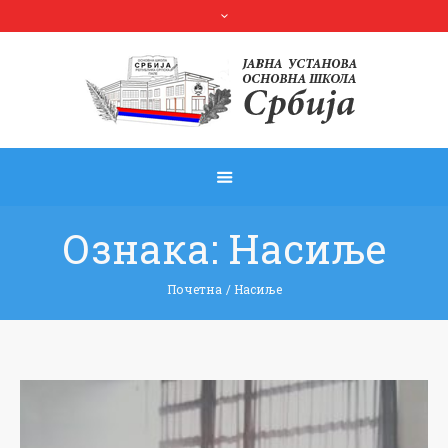
Ознака:
Насиље
Почетна
/
Насиље