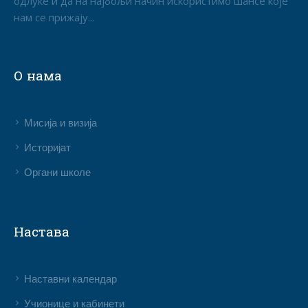
одлуке и да на најбољи начин искористимо шансе које
нам се прижају...
О нама
Мисија и визија
Историјат
Органи школе
Настава
Наставни календар
Учионице и кабинети