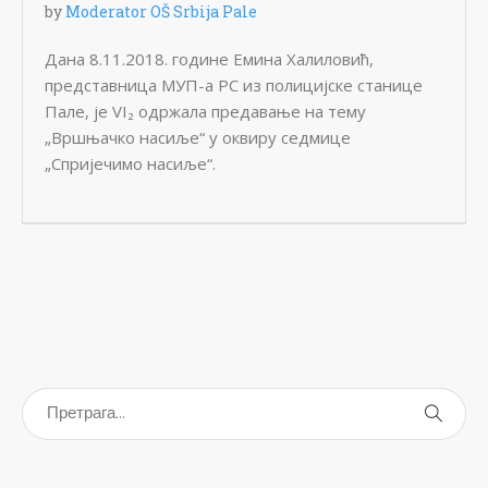
by
Moderator OŠ Srbija Pale
Дана 8.11.2018. године Емина Халиловић,
представница МУП-а РС из полицијске станице
Пале, је VI₂ одржала предавање на тему
„Вршњачко насиље“ у оквиру седмице
„Спријечимо насиље“.