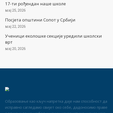
17-ти рођендан наше школе
мај 25, 2026
Посјета општини Сопот у Србији
мај 22, 2026
Ученици еколошке секције уредили школски
врт
мај 20, 2026
Образовање као кључ напретка даје нам способност да
исправно сагледамо свијет око себе, дадоносимо праве