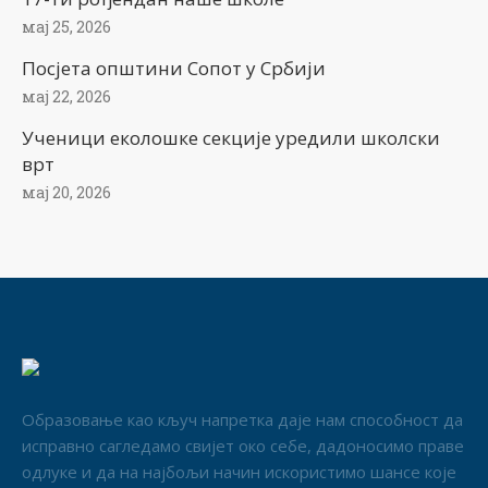
мај 25, 2026
Посјета општини Сопот у Србији
мај 22, 2026
Ученици еколошке секције уредили школски
врт
мај 20, 2026
Образовање као кључ напретка даје нам способност да
исправно сагледамо свијет око себе, дадоносимо праве
одлуке и да на најбољи начин искористимо шансе које