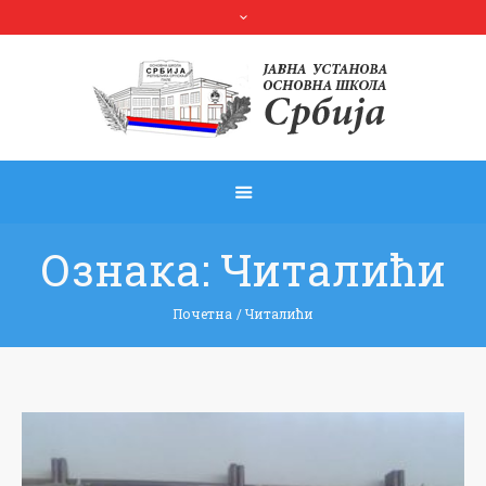
Ознака:
Читалићи
Почетна
/
Читалићи