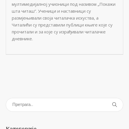
мултимедијалној учионици под називом „Покажи
шта читаш“. Ученици и наставници су
размјењивали своја читалачка искуства, а
Читалићи су представили публици књиге које су
прочитали и за које су израђивали читалачке
дневнике.
Категорије