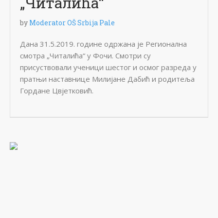
„Читалића“
by
Moderator OŠ Srbija Pale
Дана 31.5.2019. године одржана је Регионална
смотра „Читалића“ у Фочи. Смотри су
присуствовали ученици шестог и осмог разреда у
пратњи наставнице Милијане Дабић и родитеља
Гордане Цвјетковић.