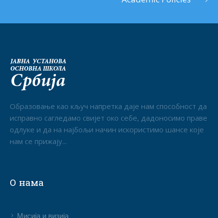
Образовање као кључ напретка даје нам способност да
исправно сагледамо свијет око себе, дадоносимо праве
одлуке и да на најбољи начин искористимо шансе које
нам се прижају...
О нама
Мисија и визија