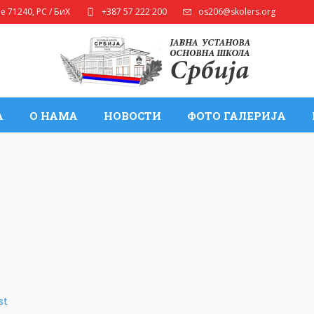
ле
71240
,
РС / БиХ
+387 57 222 200
os206@skolers.org
А
О НАМА
НОВОСТИ
ФОТО ГАЛЕРИЈА
st