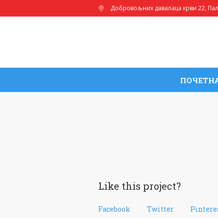
Добровољних давалаца крви 22
, Па
ПОЧЕТН
Like this project?
Facebook
Twitter
Pintere