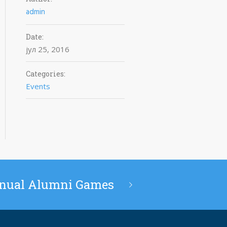
admin
Date:
јул 25, 2016
Categories:
Events
nual Alumni Games