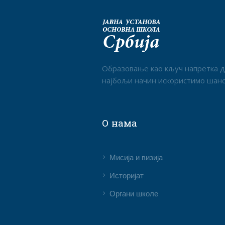
Образовање као кључ напретка да
најбољи начин искористимо шансе 
О нама
Мисија и визија
Историјат
Органи школе