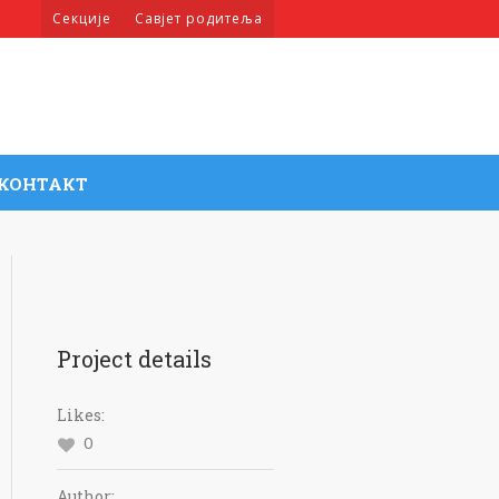
Секције
Савјет родитеља
КОНТАКТ
Project details
Likes:
0
Author: