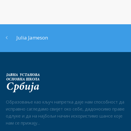
Julia Jameson
Образовање као кључ напретка даје нам способност да
исправно сагледамо свијет око себе, дадоносимо праве
одлуке и да на најбољи начин искористимо шансе које
нам се прижају...