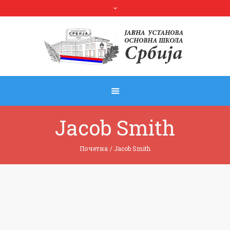
Jacob Smith
Почетна
/
Jacob Smith