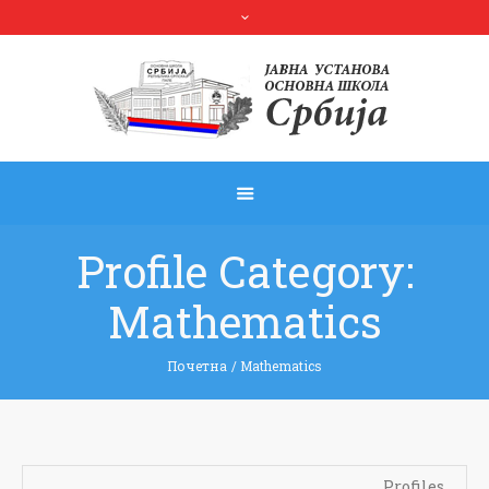
Profile Category:
Mathematics
Почетна
/
Mathematics
Profiles