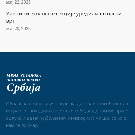
мај 22, 2026
Ученици еколошке секције уредили школски
врт
мај 20, 2026
Образовање као кључ напретка даје нам способност да
исправно сагледамо свијет око себе, дадоносимо праве
одлуке и да на најбољи начин искористимо шансе које
нам се прижају...