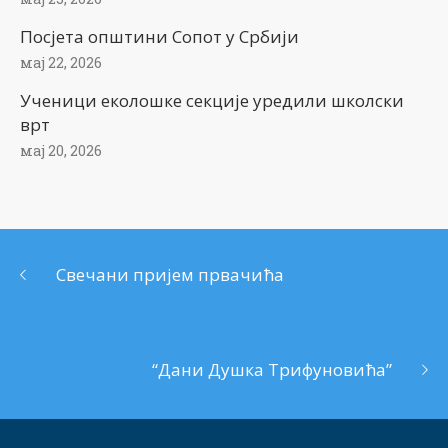
Посјета општини Сопот у Србији
мај 22, 2026
Ученици еколошке секције уредили школски
врт
мај 20, 2026
Свечани пријем првачића
“Дани Душка Трифуновића”