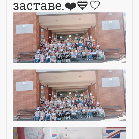
заставе.❤️💙🤍