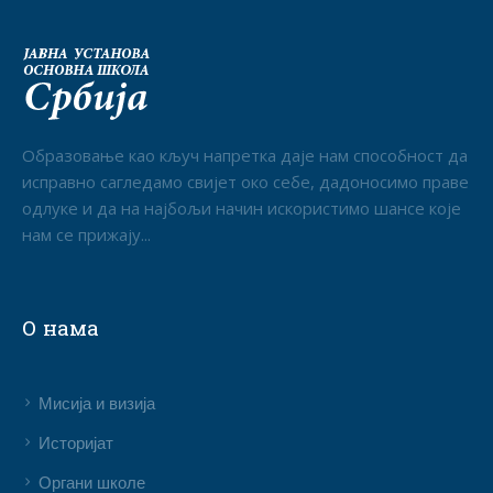
Образовање као кључ напретка даје нам способност да
исправно сагледамо свијет око себе, дадоносимо праве
одлуке и да на најбољи начин искористимо шансе које
нам се прижају...
О нама
Мисија и визија
Историјат
Органи школе