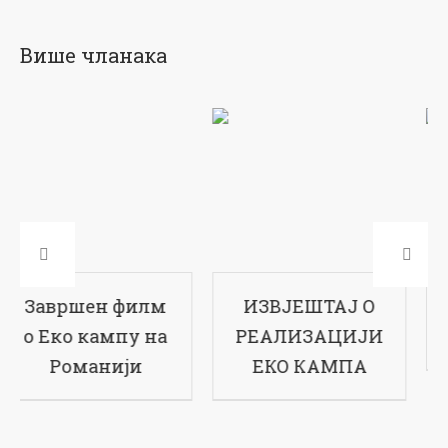
Више чланака
филм
ИЗВЈЕШТАЈ О
17-ти рођен
пу на
РЕАЛИЗАЦИЈИ
наше школ
ји
ЕКО КАМПА