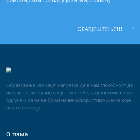
романијском травару Јови Мијатовићу
ОБАВЈЕШТЕЊЕ❗️❗️❗️
Образовање као кључ напретка даје нам способност да
исправно сагледамо свијет око себе, дадоносимо праве
одлуке и да на најбољи начин искористимо шансе које
нам се прижају...
О нама