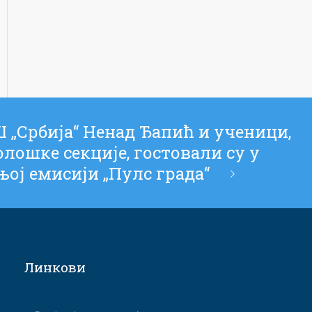
 „Србија“ Ненад Ђапић и ученици,
лошке секције, гостовали су у
ој емисији „Пулс града“
Линкови