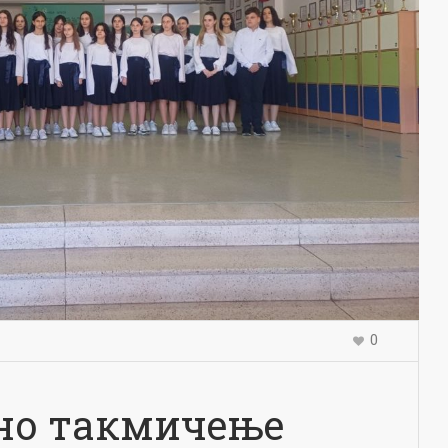
0
но такмичење