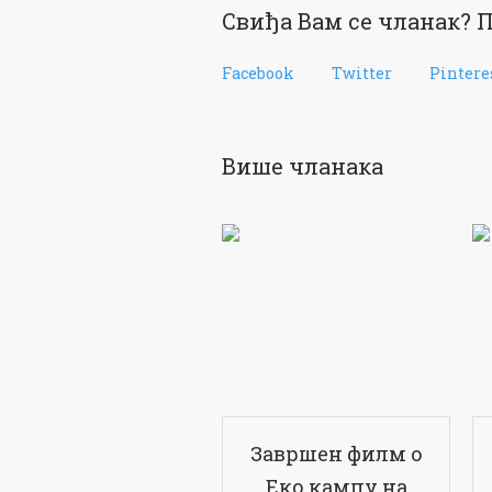
Свиђа Вам се чланак? П
Facebook
Twitter
Pintere
Више чланака
Завршен филм о
Еко кампу на