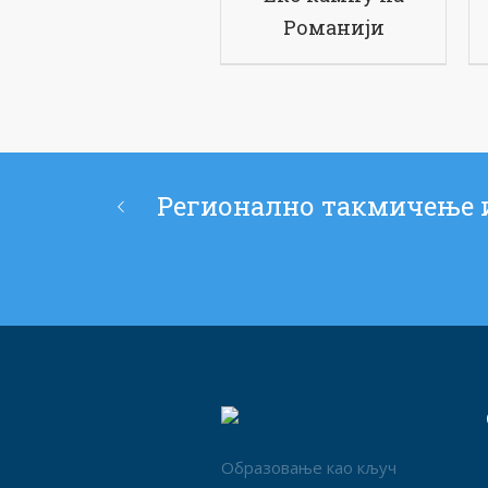
Романији
Регионално такмичење 
Образовање као кључ