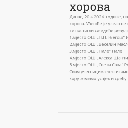
хорова
Данас, 20.4.2024. године, 
хорова. Ућешће је узело пе
те постигли сљедеће резулт
1.мјесто ОШ „П.П. Његош“ 
2.мјесто ОШ „Веселин Мас
3.мјесто ОШ „Пале“ Пале
4.мјесто ОШ „Алекса Шанти
5.мјесто ОШ „Свети Сава“ Р
Свим учесницима честитамо
хору желимо успјех и срећу