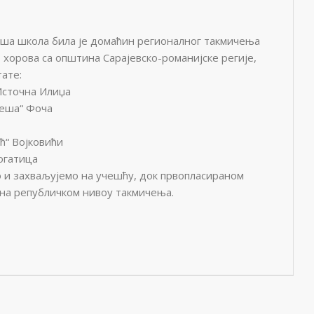
наша школа била је домаћин регионалног такмичења
т хорова са општина Сарајевско-романијске регије,
ате:
Источна Илиџа
леша“ Фоча
ћ“ Војковићи
огатица
 и захваљујемо на учешћу, док првопласираном
 на републичком нивоу такмичења.