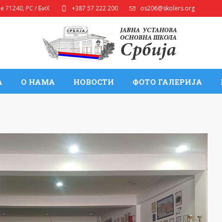
ле
71240
,
РС / БиХ
+387 57 222 200
os206@skolers.org
А
О НАМА
НОВОСТИ
ФОТО ГАЛЕРИЈА