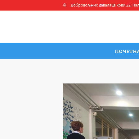
Добровољних давалаца крви 22
, Па
ПОЧЕТН