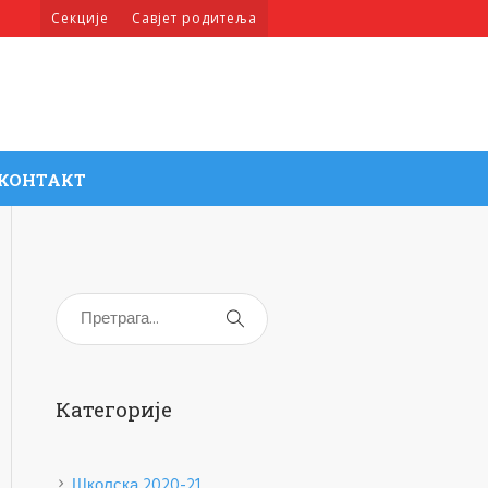
Секције
Савјет родитеља
КОНТАКТ
Категорије
Школска 2020-21