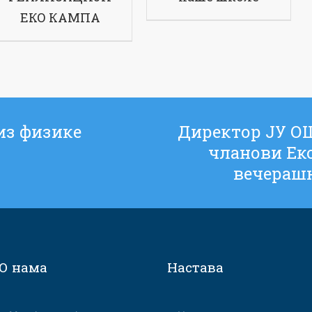
ЕКО КАМПА
из физике
Директор ЈУ ОШ
чланови Еко
вечерашњ
О нама
Настава