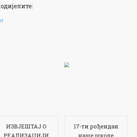
одијелите:
st
ИЗВЈЕШТАЈ О
17-ти рођендан
РЕАЛИЗАЦИЈИ
наше школе