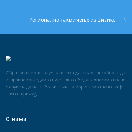
Регионално такмичење из физике
Образовање као кључ напретка даје нам способност да
исправно сагледамо свијет око себе, дадоносимо праве
одлуке и да на најбољи начин искористимо шансе које
нам се прижају...
О нама