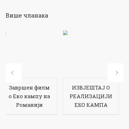
Више чланака
ИЗВЈЕШТАЈ О
17-ти рођендан
РЕАЛИЗАЦИЈИ
наше школе
ЕКО КАМПА