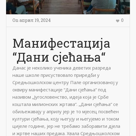
On
април 19
,
2024
0
Манифестација
“Дани сјећања“
Данас је неколико ученика деветих разреда
наше школе присуствовало приредби у
Средњошколском центру Пале организованој у
оквиру манифестације “Дани сјећања“ под
називом „Југословенство, идеја која је Србе
коштала милионских жртава“. „Дани сјећања“ се
обиљежавају у априлу јер је то мјесец посвећен
култури сјећања, коју његују и његујемо и током
цијеле године, јер не требамо заборавити дјела
и жртве наших предака. Хвала Средњошколском