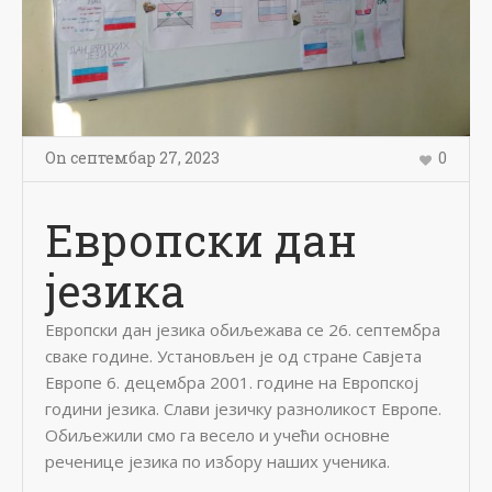
On
септембар 27
,
2023
0
Европски дан
језика
Европски дан језика обиљежава се 26. септембра
сваке године. Установљен је од стране Савјета
Европе 6. децембра 2001. године на Европској
години језика. Слави језичку разноликост Европе.
Обиљежили смо га весело и учећи основне
реченице језика по избору наших ученика.