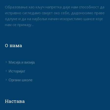
Образовање као кључ напретка даје нам способност да
исправно сагледамо свијет око себе, дадоносимо праве
одлуке и да на најбољи начин искористимо шансе које
нам се прижају...
О нама
Мисија и визија
Историјат
Органи школе
Настава