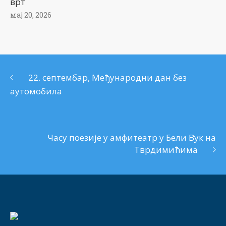
врт
мај 20, 2026
22. септембар, Међународни дан без
аутомобила
Часу поезије у амфитеатр у Бели Вук на
Тврдимићима