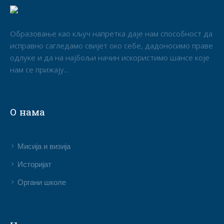
Образовање као кључ напретка даје нам способност да
исправно сагледамо свијет око себе, дадоносимо праве
одлуке и да на најбољи начин искористимо шансе које
нам се прижају...
О нама
Мисија и визија
Историјат
Органи школе