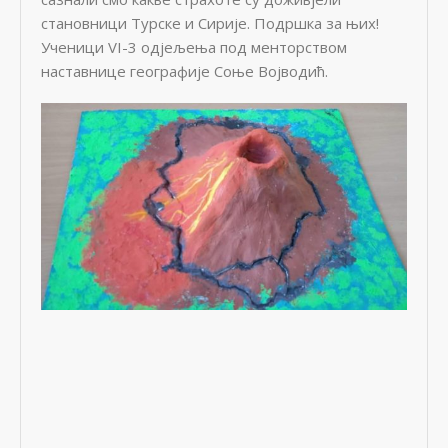
становници Турске и Сирије. Подршка за њих!
Ученици VI-3 одјељења под менторством
наставнице географије Соње Војводић.