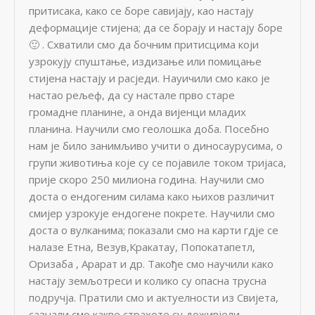
притисака, како се боре савијају, као настају
деформације стијена; да се борају и настају боре
🙂 . Схватили смо да бочним притисцима који
узрокују спуштање, издизање или помицање
стијена настају и расједи. Науичили смо како је
настао рељеф, да су настале прво старе
громадне планине, а онда вијенци младих
планина. Научили смо геолошка доба. Посебно
нам је било занимљиво учити о диносаурусима, о
групи животиња које су се појавиле током тријаса,
прије скоро 250 милиона година. Научили смо
доста о ендогеним силама како њихов различит
смијер узрокује ендогене покрете. Научили смо
доста о вулканима; показали смо на карти гдје се
налазе Етна, Везув,Кракатау, Попокатапетл,
Оризаба , Арарат и др. Такође смо научили како
настају земљотреси и колико су опасна трусна
подручја. Пратили смо и актуелности из Свијета,
сазнали смо какве страхоте су доживјели