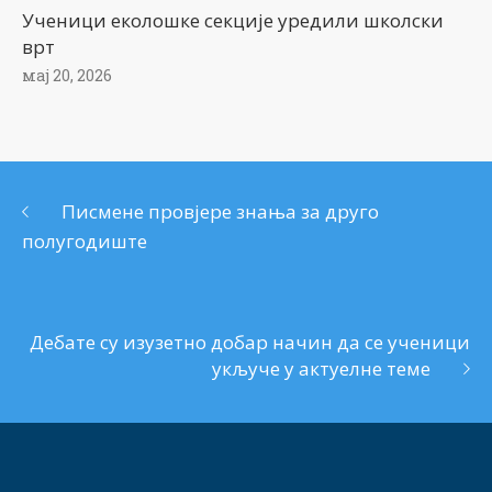
Ученици еколошке секције уредили школски
врт
мај 20, 2026
Писмене провјере знања за друго
полугодиште
Дебате су изузетно добар начин да се ученици
укључе у актуелне темe