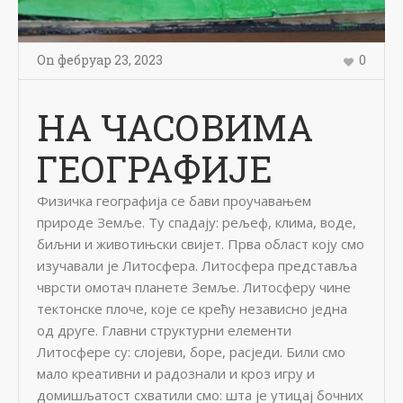
On
фебруар 23
,
2023
0
НА ЧАСОВИМА
ГЕОГРАФИЈЕ
Физичка географија се бави проучавањем
природе Земље. Ту спадају: рељеф, клима, воде,
биљни и животињски свијет. Прва област коју смо
изучавали је Литосфера. Литосфера представља
чврсти омотач планете Земље. Литосферу чине
тектонске плоче, које се крећу независно једна
од друге. Главни структурни елементи
Литосфере су: слојеви, боре, расједи. Били смо
мало креативни и радознали и кроз игру и
домишљатост схватили смо: шта је утицај бочних