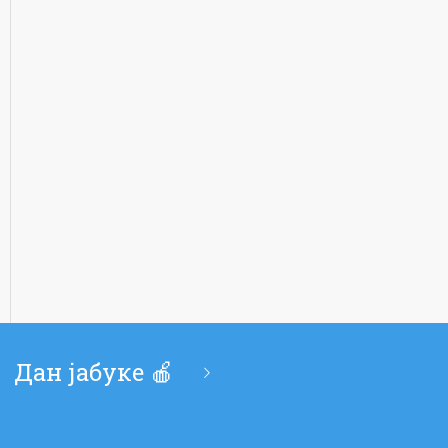
Дан јабуке 🍎