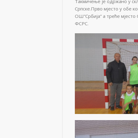
Такмичење је одржано у ск
Српске.Прво мјесто у обе к
ОШ“Србија“ а треће мјесто
ФСРС.