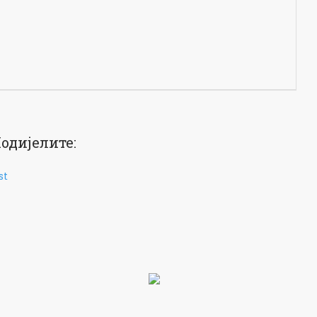
одијелите:
st