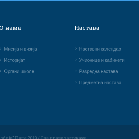
О нама
Настава
Мисија и визија
Наставни календар
Историјат
Учионице и кабинети
Органи школе
Разредна настава
Предметна настава
рбија" Пале 2019 / Сва права задржана