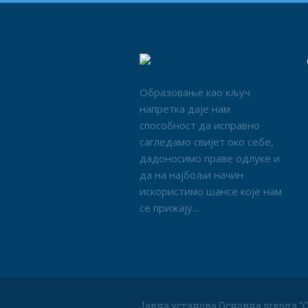
Образовање као кључ
напретка даје нам
способност да исправно
сагледамо свијет око себе,
дадоносимо праве одлуке и
да на најбољи начин
искористимо шансе које нам
се прижају...
Јавна установа Основна школа "С