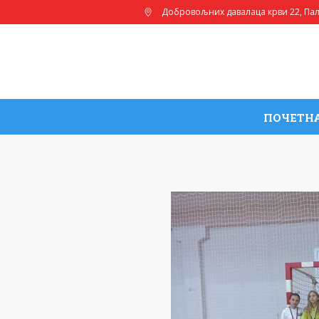
Добровољних давалаца крви 22
, Па
ПОЧЕТН