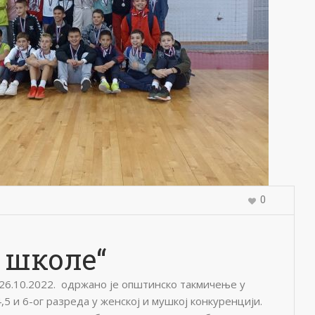
0
 школе“
 26.10.2022. одржано је општинско такмичење у
,5 и 6-ог разреда у женској и мушкој конкуренцији.