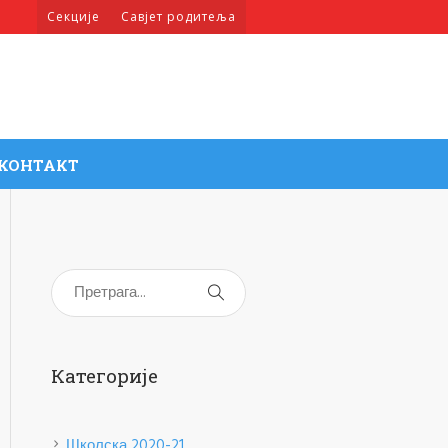
Секције
Савјет родитеља
КОНТАКТ
Категорије
Школска 2020-21