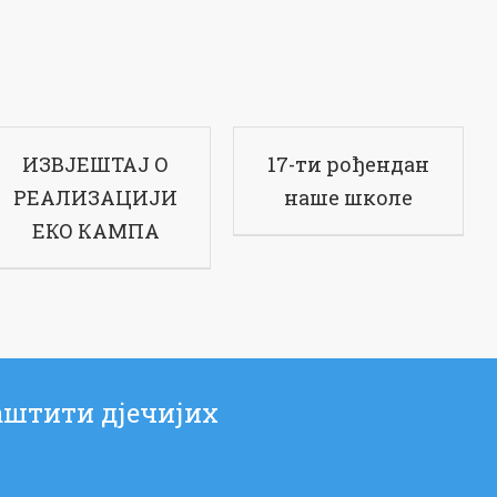
ИЗВЈЕШТАЈ О
17-ти рођендан
РЕАЛИЗАЦИЈИ
наше школе
ЕКО КАМПА
аштити дјечијих