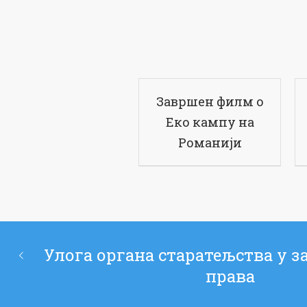
Завршен филм о
Еко кампу на
Романији
Улога органа старатељства у з
права