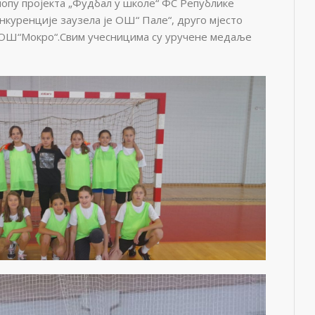
лопу пројекта „Фудбал у школе“ ФС Републике
онкуренције заузела је ОШ“ Пале“, друго мјесто
 ОШ“Мокро“.Свим учесницима су уручене медаље