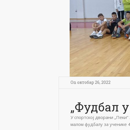
On
октобар 26
,
2022
„Фудбал у
У спортској дворани „Пеки“
малом фудбалу за ученике 4