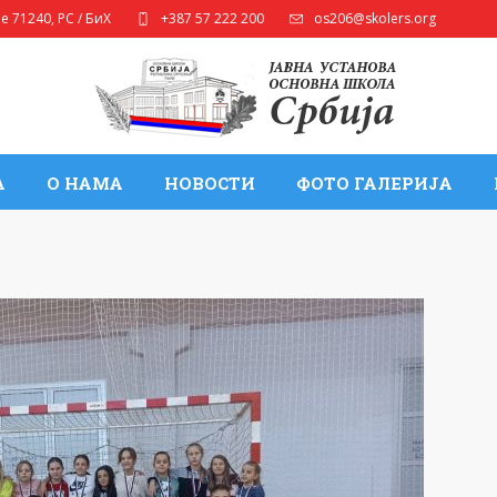
ле
71240
,
РС / БиХ
+387 57 222 200
os206@skolers.org
А
О НАМА
НОВОСТИ
ФОТО ГАЛЕРИЈА