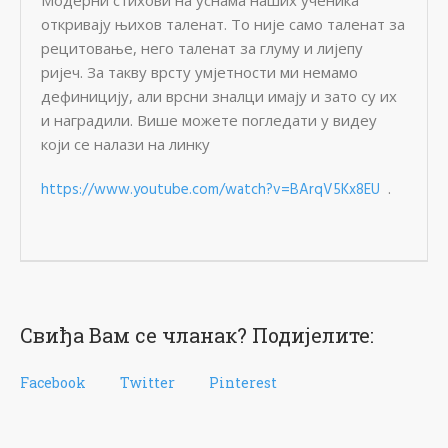
Модерни стихови на уснама наших ученика
откривају њихов таленат. То није само таленат за
рецитовање, него таленат за глуму и лијепу
ријеч. За такву врсту умјетности ми немамо
дефиницију, али врсни зналци имају и зато су их
и наградили. Више можете погледати у видеу
који се налази на линку
https://www.youtube.com/watch?v=BArqV5Kx8EU
.
Свиђа Вам се чланак? Подијелите:
Facebook
Twitter
Pinterest