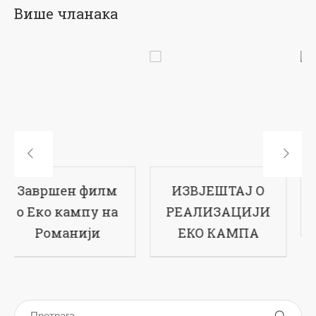
Више чланака
ИЗВЈЕШТАЈ О
17-ти рођендан
РЕАЛИЗАЦИЈИ
наше школе
ЕКО КАМПА