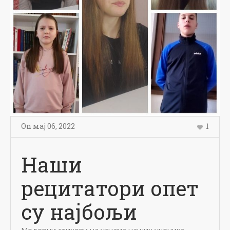
On
мај 06
,
2022
1
Наши
рецитатори опет
су најбољи