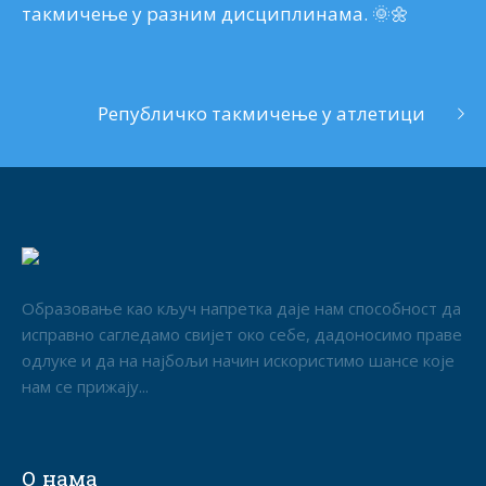
такмичење у разним дисциплинама. 🌞🌼
Републичко такмичење у атлетици
Образовање као кључ напретка даје нам способност да
исправно сагледамо свијет око себе, дадоносимо праве
одлуке и да на најбољи начин искористимо шансе које
нам се прижају...
О нама