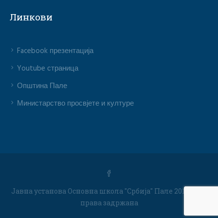
Линкови
Facebook презентација
Youtube страница
Општина Пале
Министарство просвјете и културе
Јавна установа Основна школа "Србија" Пале 2019 / Сва
права задржана