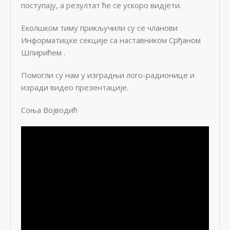
поступају, а резултат ће се ускоро видјети.
Еколшком тиму прикључили су се чланови
Информатицке секције са наставником Срђаном
Шпирићем .
Помогли су нам у изградњи лого-радионице и
изради видео презентације.
Соња Војводић