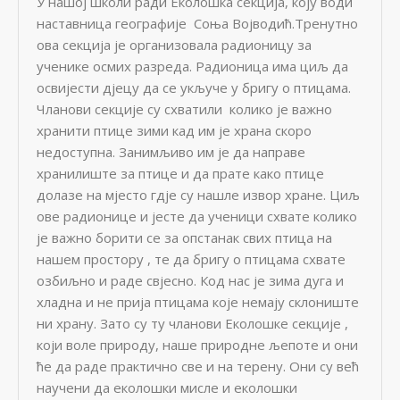
У нашој школи ради Еколошка секција, коју води
наставница географије Соња Војводић.Тренутно
ова секција је организовала радионицу за
ученике осмих разреда. Радионица има циљ да
освијести дјецу да се укључе у бригу о птицама.
Чланови секције су схватили колико је важно
хранити птице зими кад им је храна скоро
недоступна. Занимљиво им је да направе
хранилиште за птице и да прате како птице
долазе на мјесто гдје су нашле извор хране. Циљ
ове радионице и јесте да ученици схвате колико
је важно борити се за опстанак свих птица на
нашем простору , те да бригу о птицама схвате
озбиљно и раде свјесно. Код нас је зима дуга и
хладна и не прија птицама које немају склониште
ни храну. Зато су ту чланови Еколошке секције ,
који воле природу, наше природне љепоте и они
ће да раде практично све и на терену. Они су већ
научени да еколошки мисле и еколошки