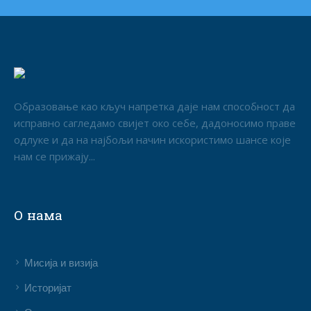
Образовање као кључ напретка даје нам способност да
исправно сагледамо свијет око себе, дадоносимо праве
одлуке и да на најбољи начин искористимо шансе које
нам се прижају...
О нама
Мисија и визија
Историјат