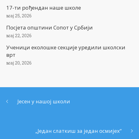
17-ти рођендан наше школе
мај 25, 2026
Посјета општини Сопот у Србији
мај 22, 2026
Ученици еколошке секције уредили школски
врт
мај 20, 2026
Јесен у нашој школи
„Један слаткиш за један осмијех“