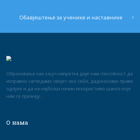
Обавјештење за ученике и наставнике
Образовање као кључ напретка даје нам способност да
исправно сагледамо свијет око себе, дадоносимо праве
одлуке и да на најбољи начин искористимо шансе које
нам се прижају...
О нама