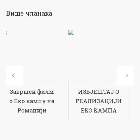
Више чланака
ИЗВЈЕШТАЈ О
17-ти рођендан
РЕАЛИЗАЦИЈИ
наше школе
ЕКО КАМПА