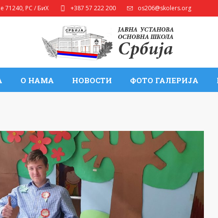
ле
71240
,
РС / БиХ
+387 57 222 200
os206@skolers.org
А
О НАМА
НОВОСТИ
ФОТО ГАЛЕРИЈА