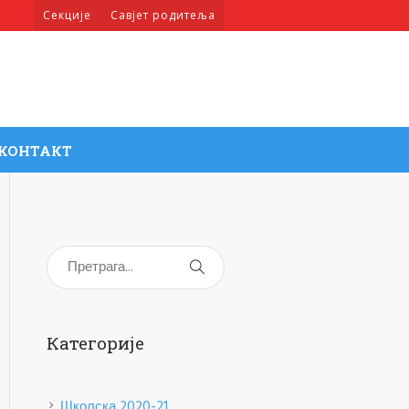
Секције
Савјет родитеља
КОНТАКТ
Категорије
Школска 2020-21