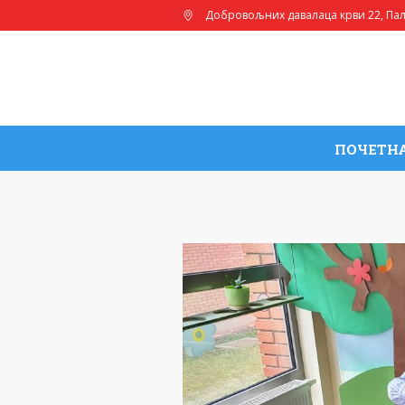
Добровољних давалаца крви 22
, Па
ПОЧЕТН