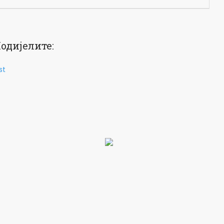
одијелите:
st