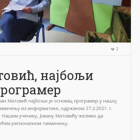
1
товић, најбољи
програмер
ван Матовић најбољи је основaц програмер у нашој
кмичењу из информатике, одржаном 27.2.2021. г.
то. Нашем ученику, Јовану Матовићу желимо да
јећем регионалном такмичењу.