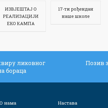
ИЗВЈЕШТАЈ О
17-ти рођендан
РЕАЛИЗАЦИЈИ
наше школе
ЕКО КАМПА
оквиру ликовног
Позив з
а бораца
О нама
Настава