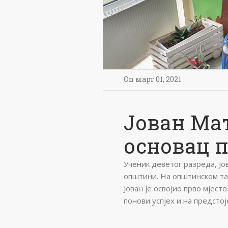
On
март 01
,
2021
Јован Ма
основац 
Ученик деветог разреда, Јо
општини. На општинском та
Јован је освојио прво мјес
понови успјех и на предсто