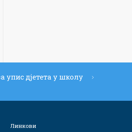
а упис дјетета у школу
Линкови