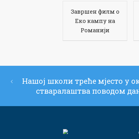
Завршен филм о
Еко кампу на
Романији
Нашој школи треће мјесто у 
стваралаштва поводом дан