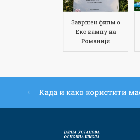
Завршен филм о
Еко кампу на
Романији
Када и како користити ма