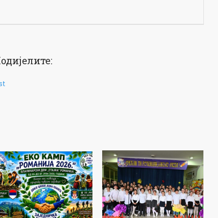
одијелите:
st