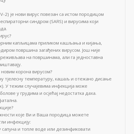
V-2) је нови вирус повезан са истом породицом
респираторни синдром (SARS) и вирусима који
ада.
ирус?
орним капљицама приликом кашљања и кијања,
одиром површина загађених вирусом. Још није
преживљава на површинама, али га једноставна
иштавају.
е новим корона вирусом?
у тјелесну температуру, кашаљ и отежано дисање
ах). У тежим случајевима инфекција може
болове у грудима и осјећај недостатка даха.
фатална.
кције?
ожности које Ви и Ваша породица можете
гли инфекцију:
у сапуна и топле воде или дезинфиковати