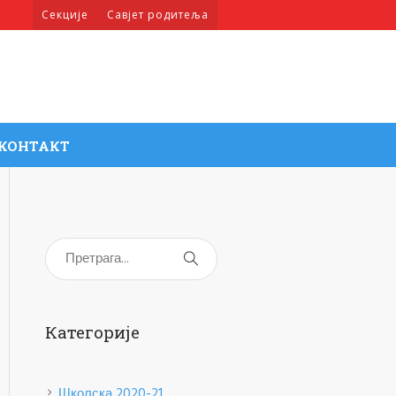
Секције
Савјет родитеља
КОНТАКТ
Категорије
Школска 2020-21