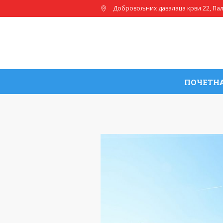
Добровољних давалаца крви 22
, Па
ПОЧЕТН