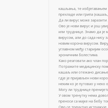
кашљања, те избјегавањем б
прехладе или грипа (кашаљ,
Да ли вирус може заразити 
Ово је нови вирус и још ув
или труднице. Знамо да је 
вирусом, али до сада нису
новим корона вирусом. Вирус
углавном међу старијим ос
хроничним болестима.
Како реаговати ако члан по
Потражите медицинску помо
кашаљ или отежано дисање.
гдје је пријављен нови коро
неким ко је путовао у неко
Могу ли труднице пренијет
У овом тренутку нема довољ
преноси са мајке на бебу то
Ово се тренутно истражује.