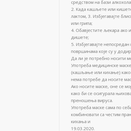
средством на бази алкохола
2. Када кашљете или кишете
лактом, 3. Избјегавајте бли
или грипа;
4. Обавјестите љекара ако
дишете;
5. Избјегавајте непосреда
површинама које су у доди
Да ли је потребно носити м
Употреба медицинске маске
(кашљање или кихање) како
нема потребе да носите мас
Ако носите маске, оне се м
како би се осигурала њихов
преношења вируса.
Употреба маске сама по себ
комбиновати са честим пра
кихања и
19.03.2020.