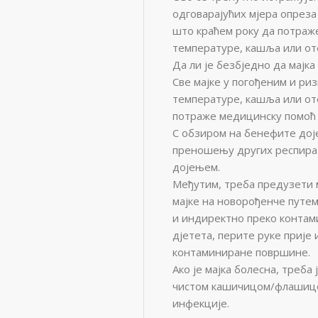
одговарајућих мјера опреза
што краћем року да потраж
температуре, кашља или от
Да ли је безбједно да мајк
Све мајке у погођеним и р
температуре, кашља или от
потраже медицинску помоћ 
С обзиром на бенефите доје
преношењу других респирато
дојењем.
Међутим, треба предузети 
мајке на новорођенче путем
и индиректно преко контам
дјетета, перите руке прије
контаминиране површине.
Ако је мајка болесна, треба
чистом кашичицом/флашицом
инфекције.