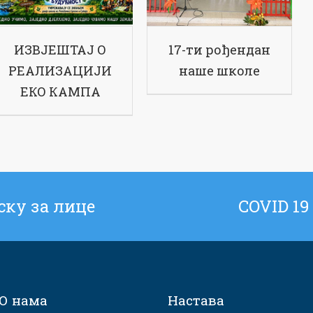
ИЗВЈЕШТАЈ О
17-ти рођендан
РЕАЛИЗАЦИЈИ
наше школе
ЕКО КАМПА
ску за лице
COVID 19
О нама
Настава