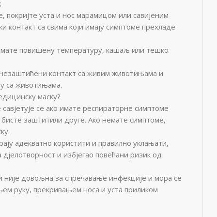
;
, покријте уста и нос марамицом или савијеним
ски контакт са свима који имају симптоме прехладе
 имате повишену температуру, кашаљ или тешко
н незаштићени контакт са живим животињама и
ру са животињама.
едицинску маску?
 савјетује се ако имате респираторне симптоме
 бисте заштитили друге. Ако немате симптоме,
ку.
орају адекватно користити и правилно уклањати,
а дјелотворност и избјегао повећани ризик од
и није довољна за спречавање инфекције и мора се
њем руку, прекривањем носа и уста приликом