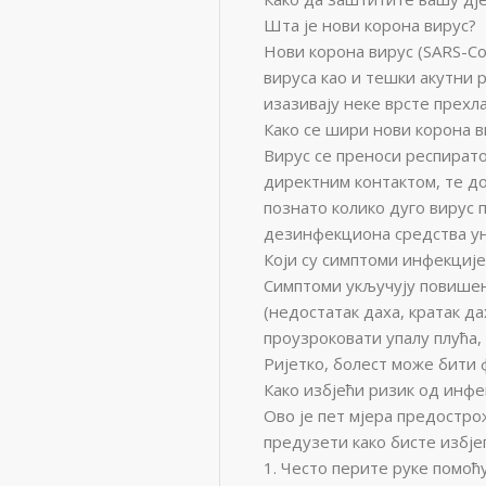
Шта је нови корона вирус?
Нови корона вирус (SARS-Co
вируса као и тешки акутни 
изазивају неке врсте прехл
Како се шири нови корона в
Вирус се преноси респират
директним контактом, те д
познато колико дуго вирус 
дезинфекциона средства ун
Који су симптоми инфекциј
Симптоми укључују повишен
(недостатак даха, кратак д
проузроковати упалу плућа, 
Ријетко, болест може бити 
Како избјећи ризик од инфе
Ово је пет мјера предостр
предузети како бисте избје
1. Често перите руке помоћ