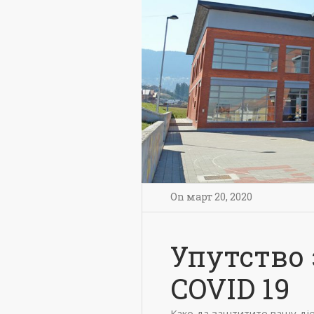
On
март 20
,
2020
Упутство 
COVID 19
Како да заштитите вашу дј