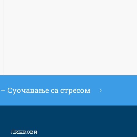
 – Суочавање са стресом
Линкови