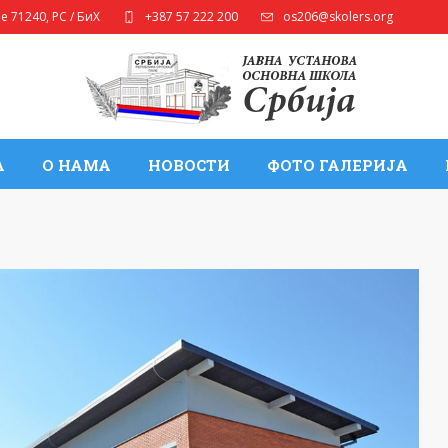
ле
71240
,
РС / БиХ
+387 57 222 200
os206@skolers.org
А
О НАМА
НОВОСТИ
ФОТО ГАЛЕРИЈА