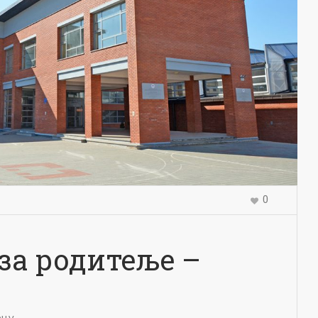
0
за родитеље –
ецу