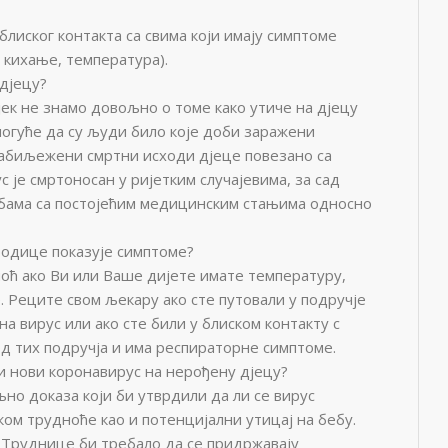
лиског контакта са свима који имају симптоме
 кихање, температура).
дјецу?
ијек не знамо довољно о томе како утиче на дјецу
могуће да су људи било које доби заражени
 забиљежени смртни исходи дјеце повезано са
 је смртоносан у ријетким случајевима, за сад
обама са постојећим медицинским стањима односно
родице показује симптоме?
ћ ако Ви или Ваше дијете имате температуру,
 Реците свом љекару ако сте путовали у подручје
на вирус или ако сте били у блиском контакту с
 од тих подручја и има респираторне симптоме.
и нови коронавирус на нерођену дјецу?
но доказа који би утврдили да ли се вирус
ком трудноће као и потенцијални утицај на бебу.
 Труднице би требало да се придржавају