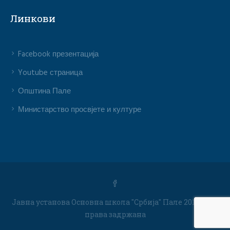
Линкови
Facebook презентација
Youtube страница
Општина Пале
Министарство просвјете и културе
Јавна установа Основна школа "Србија" Пале 2019 / Сва
права задржана