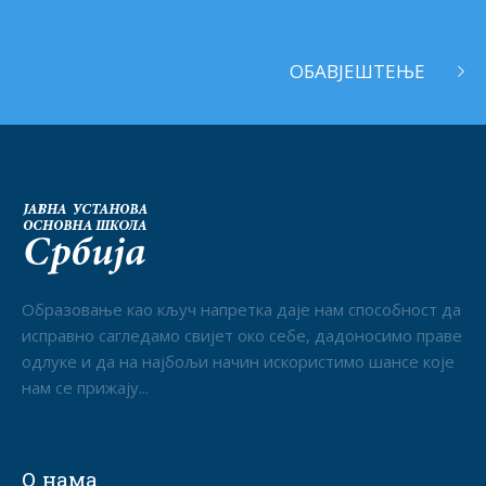
ОБАВЈЕШТЕЊЕ
Образовање као кључ напретка даје нам способност да
исправно сагледамо свијет око себе, дадоносимо праве
одлуке и да на најбољи начин искористимо шансе које
нам се прижају...
О нама