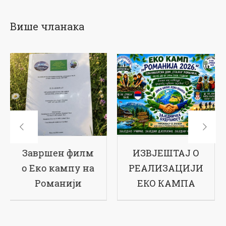
Више чланака
ИЗВЈЕШТАЈ О
17-ти рођендан
РЕАЛИЗАЦИЈИ
наше школе
ЕКО КАМПА