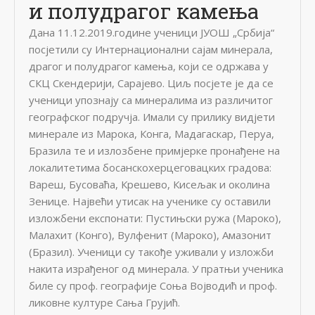
и полудрагог камења
Дана 11.12.2019.године ученици ЈУОШ „Србија“
посјетили су Интернационални сајам минерала,
драгог и полудрагог камења, који се одржава у
СКЦ Скендерији, Сарајево. Циљ посјете је да се
ученици упознају са минералима из различитог
географског подручја. Имали су прилику видјети
минерале из Марока, Конга, Мадагаскар, Перуа,
Бразила те и излозбене примјерке пронађене на
локалитетима босанскохерцеговацких градова:
Вареш, Бусоваћа, Крешево, Кисељак и околина
Зенице. Највећи утисак на ученике су оставили
изложбени експонати: Пустињски ружа (Мароко),
Малахит (Конго), Вулфенит (Мароко), Амазонит
(Бразил). Ученици су такође уживали у изложби
накита израђеног од минерала. У пратњи ученика
биле су проф. географије Соња Војводић и проф.
ликовне културе Сања Грујић.