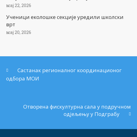
мај 22, 2026
Ученици еколошке секције уредили школски
врт
мај 20, 2026
Састанак регионалног координационог
одбора МОИ
Отворена фискултурна сала у подручном
одјељењу у Подграбу