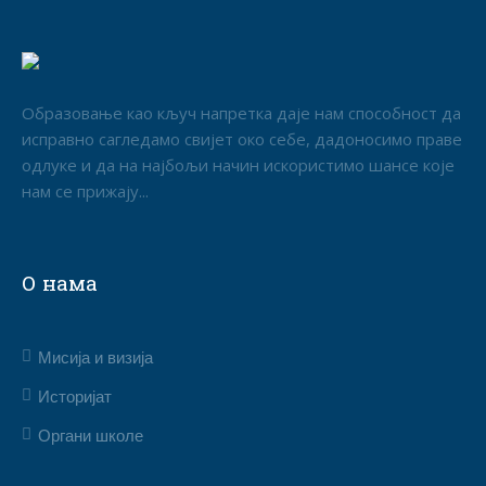
Образовање као кључ напретка даје нам способност да
исправно сагледамо свијет око себе, дадоносимо праве
одлуке и да на најбољи начин искористимо шансе које
нам се прижају...
О нама
Мисија и визија
Историјат
Органи школе