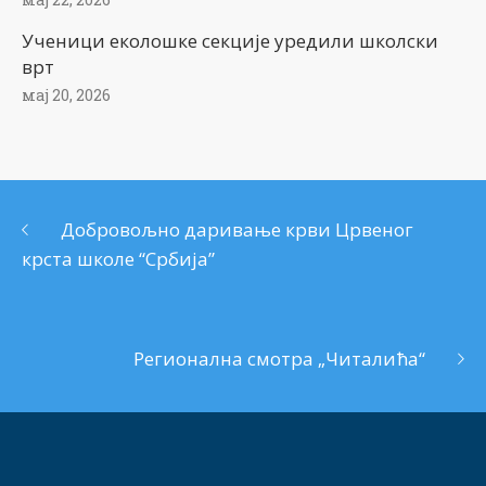
Ученици еколошке секције уредили школски
врт
мај 20, 2026
Добровољно даривањe крви Црвeног
крста школe “Србија”
Регионална смотра „Читалића“