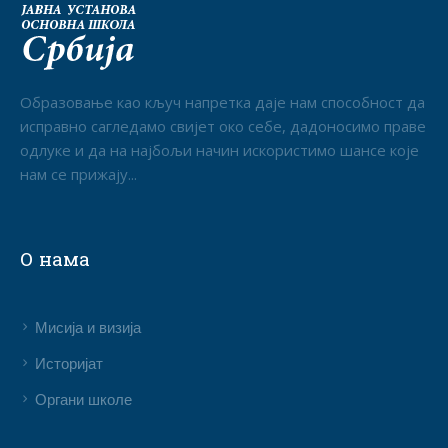
Образовање као кључ напретка даје нам способност да
исправно сагледамо свијет око себе, дадоносимо праве
одлуке и да на најбољи начин искористимо шансе које
нам се прижају...
О нама
Мисија и визија
Историјат
Органи школе