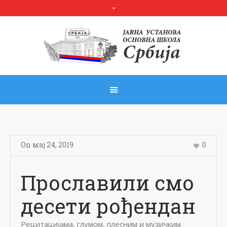
On
мај 24
,
2019
0
Прославили смо
десети рођендан
Рeцитацијама, глумом, плeсним и музичким